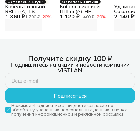
Осталось 4 штуки
Осталось 4 штуки
Кабель силовой
Кабель силовой
Удлините
ВВГнг(А)-LS
ППГнг(А)-HF
Союз сило
1 360 ₽
1 120 ₽
2 140 ₽
5Х10ок(N.PE)-0.660
4Х10ок(N) ТРТС
катушке с
1 700 ₽
−
20
%
1 400 ₽
−
20
%
2 
ТРТС
1300 Вт 2
Получите скидку 100 ₽
Подпишитесь на акции и новости компании
VISTLAN
Подписаться
Нажимая «Подписаться», вы даете согласие на
обработку указанных персональных данных в целях
получения информационной и рекламной рассылки