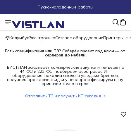
Пуско-наладочные работы
Пришлите запрос на e-mail или в чат
Более 100 000 позиций в наличии и под заказ
Колумбус
Электроника
Сетевое оборудование
Принтеры, с
Есть спецификация или ТЗ? Соберём проект под ключ — от 
серверов до мебели.
ВИСТЛАН закрывает коммерческие закупки и тендеры по
44-ФЗ и 223-ФЗ: подбираем реестровое ИТ-
оборудование, находим аналоги ушедших брендов,
получаем проектные скидки у вендора и фиксируем цену,
привозим точно в срок.
Отправить ТЗ и получить КП сегодня →