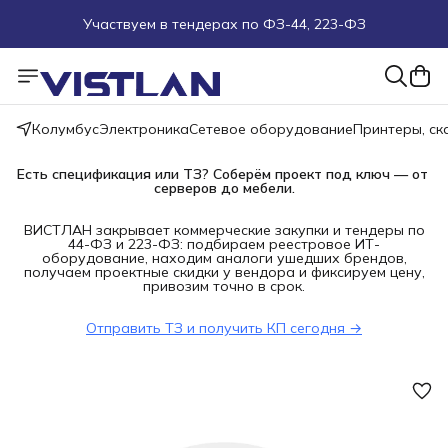
Участвуем в тендерах по ФЗ-44, 223-ФЗ
Поможем подобрать оборудование под ТЗ
Пуско-наладочные работы
Колумбус
Электроника
Сетевое оборудование
Принтеры, с
Пришлите запрос на e-mail или в чат
Есть спецификация или ТЗ? Соберём проект под ключ — от 
серверов до мебели.
Более 100 000 позиций в наличии и под заказ
ВИСТЛАН закрывает коммерческие закупки и тендеры по
44-ФЗ и 223-ФЗ: подбираем реестровое ИТ-
оборудование, находим аналоги ушедших брендов,
получаем проектные скидки у вендора и фиксируем цену,
привозим точно в срок.
Отправить ТЗ и получить КП сегодня →