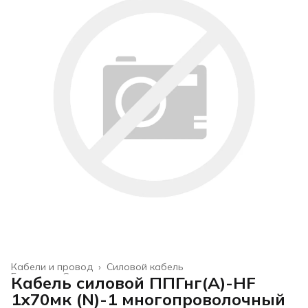
Кабели и провод
›
Силовой кабель
Главная
›
Строительство и ремонт
›
Кабель силовой ППГнг(А)-HF
1х70мк (N)-1 многопроволочный