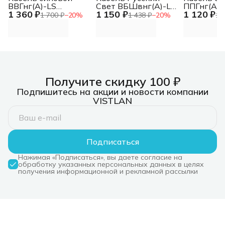
ВВГнг(А)-LS
Свет ВБШвнг(А)-LS
ППГнг(А)-
1 360 ₽
1 150 ₽
1 120 ₽
5Х10ок(N.PE)-0.660
3х4 ОК (N PE) 0.66кВ
4Х10ок(N)
1 700 ₽
−
20
%
1 438 ₽
−
20
%
1 
ТРТС
(м) 10130
Получите скидку 100 ₽
Подпишитесь на акции и новости компании
VISTLAN
Подписаться
Нажимая «Подписаться», вы даете согласие на
обработку указанных персональных данных в целях
получения информационной и рекламной рассылки