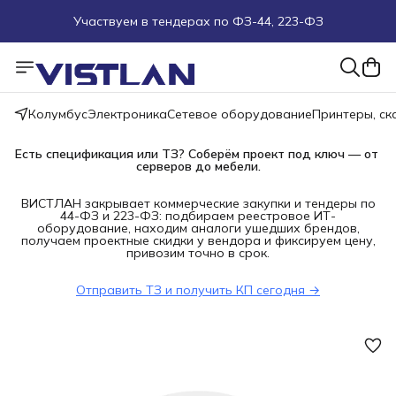
Участвуем в тендерах по ФЗ-44, 223-ФЗ
Поможем подобрать оборудование под ТЗ
Пуско-наладочные работы
Колумбус
Электроника
Сетевое оборудование
Принтеры, с
Пришлите запрос на e-mail или в чат
Есть спецификация или ТЗ? Соберём проект под ключ — от 
серверов до мебели.
Более 100 000 позиций в наличии и под заказ
ВИСТЛАН закрывает коммерческие закупки и тендеры по
44-ФЗ и 223-ФЗ: подбираем реестровое ИТ-
оборудование, находим аналоги ушедших брендов,
получаем проектные скидки у вендора и фиксируем цену,
привозим точно в срок.
Отправить ТЗ и получить КП сегодня →