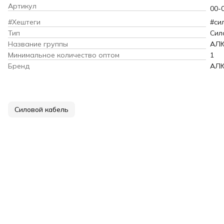
Артикул
00-
#Хештеги
#си
Тип
Сил
Название группы
АЛ
Минимальное количество оптом
1
Бренд
АЛ
Силовой кабель