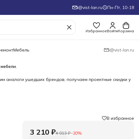
i@vist-lan.ru
Пн-Пт, 10-18
Избранное
Войти
Корзина
ремонт
Мебель
i@vist-lan.ru
 мебели.
им аналоги ушедших брендов, получаем проектные скидки у
В избранное
3 210 ₽
4 013 ₽
−
20
%