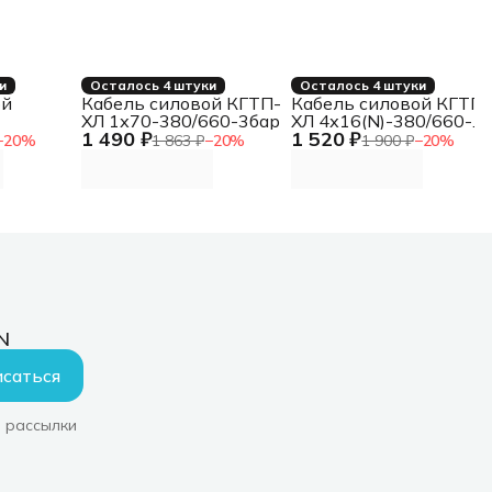
и
Осталось 4 штуки
Осталось 4 штуки
ой
Кабель силовой КГТП-
Кабель силовой КГТП-
ХЛ 1х70-380/660-3бар
ХЛ 4х16(N)-380/660-
1 490 ₽
1 520 ₽
60-2бар
2бар
−
20
%
1 863 ₽
−
20
%
1 900 ₽
−
20
%
N
саться
 рассылки