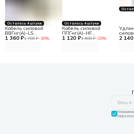
Остал
Осталось 4 штуки
Осталось 4 штуки
Кабель силовой
Кабель силовой
Удлин
ВВГнг(А)-LS
ППГнг(А)-HF
силов
1 360 ₽
1 120 ₽
2 140
5Х10ок(N.PE)-0.660
4Х10ок(N) ТРТС
4 гне
1 700 ₽
−
20
%
1 400 ₽
−
20
%
ТРТС
Нажимая
персона