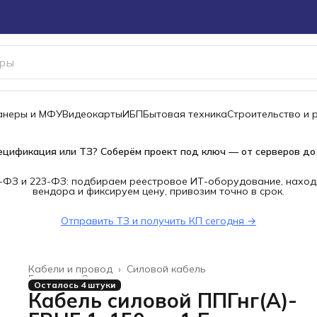
канеры и МФУ
Видеокарты
ИБП
Бытовая техника
Строительство и 
ецификация или ТЗ? Соберём проект под ключ — от серверов до
-ФЗ и 223-ФЗ: подбираем реестровое ИТ-оборудование, наход
вендора и фиксируем цену, привозим точно в срок.
Отправить ТЗ и получить КП сегодня →
Кабели и провод
›
Силовой кабель
Главная
›
Строительство и ремонт
›
Осталось 4 штуки
Кабель силовой ППГнг(А)-