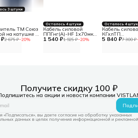
ось 3 штуки
Осталось 4 штуки
Осталось 4 штук
итель ТМ Союз
Кабель силовой
Кабель силов
ой на катушке с
ППГнг(А)-HF 1х70мк
КГхлТП
 ₽
1 540 ₽
5 840 ₽
зда 1300 Вт 20м
-1 многопроволочный
4х70(N)-380/6
2 675 ₽
−
20
%
1 925 ₽
−
20
%
7 300 ₽
белый (барабан)
Получите скидку 100 ₽
Подпишитесь на акции и новости компании VISTLA
Подпи
 «Подписаться», вы даете согласие на обработку указанных
льных данных в целях получения информационной и рекламной