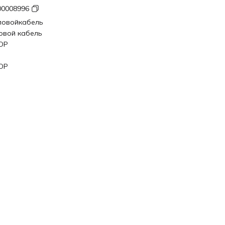
00008996
ловойкабель
овой кабель
ЮР
ЮР