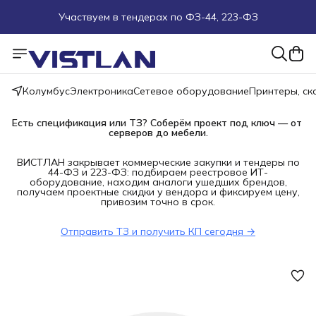
Участвуем в тендерах по ФЗ-44, 223-ФЗ
Поможем подобрать оборудование под ТЗ
Пуско-наладочные работы
Колумбус
Электроника
Сетевое оборудование
Принтеры, с
Пришлите запрос на e-mail или в чат
Есть спецификация или ТЗ? Соберём проект под ключ — от 
серверов до мебели.
Более 100 000 позиций в наличии и под заказ
ВИСТЛАН закрывает коммерческие закупки и тендеры по
44-ФЗ и 223-ФЗ: подбираем реестровое ИТ-
оборудование, находим аналоги ушедших брендов,
получаем проектные скидки у вендора и фиксируем цену,
привозим точно в срок.
Отправить ТЗ и получить КП сегодня →