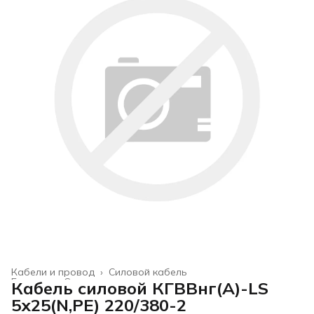
Кабели и провод
›
Силовой кабель
Главная
›
Строительство и ремонт
›
Кабель силовой КГВВнг(А)-LS
5х25(N,PE) 220/380-2