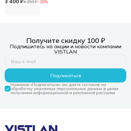
3 400 ₽
3.0, 7xUSB 3.0,
4 250 ₽
−
20
%
режим быстрой
зарядки
Концентратор USB
3.0, 7xUSB 3.0,
режим быстрой
зарядки
Получите скидку 100 ₽
Подпишитесь на акции и новости компании
VISTLAN
Подписаться
Нажимая «Подписаться», вы даете согласие на
обработку указанных персональных данных в целях
получения информационной и рекламной рассылки