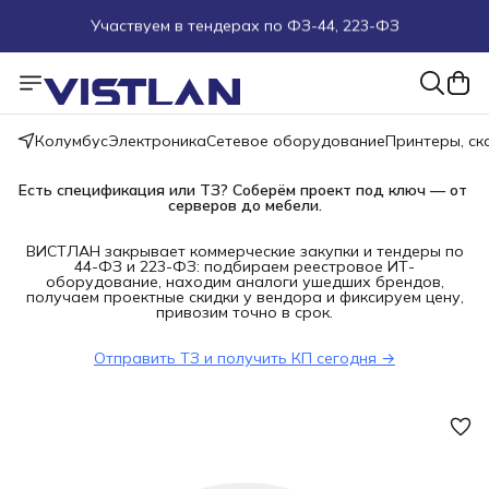
Участвуем в тендерах по ФЗ-44, 223-ФЗ
Поможем подобрать оборудование под ТЗ
Пуско-наладочные работы
Колумбус
Электроника
Сетевое оборудование
Принтеры, с
Пришлите запрос на e-mail или в чат
Есть спецификация или ТЗ? Соберём проект под ключ — от 
серверов до мебели.
Более 100 000 позиций в наличии и под заказ
ВИСТЛАН закрывает коммерческие закупки и тендеры по
44-ФЗ и 223-ФЗ: подбираем реестровое ИТ-
оборудование, находим аналоги ушедших брендов,
получаем проектные скидки у вендора и фиксируем цену,
привозим точно в срок.
Отправить ТЗ и получить КП сегодня →