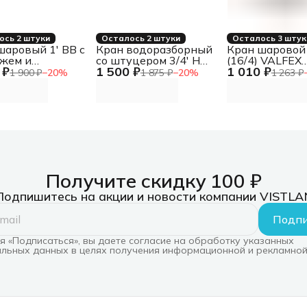
ось 2 штуки
Осталось 2 штуки
Осталось 3 штук
шаровый 1' ВВ с
Кран водоразборный
Кран шаровой
жем и
со штуцером 3/4' Н
(16/4) VALFEX
 ₽
1 500 ₽
1 010 ₽
хоотводчиком
длинная ручка GAR
10144040
1 900 ₽
−
20
%
1 875 ₽
−
20
%
1 263 ₽
Получите скидку 100 ₽
Подпишитесь на акции и новости компании VISTLA
Подпи
 «Подписаться», вы даете согласие на обработку указанных
льных данных в целях получения информационной и рекламной