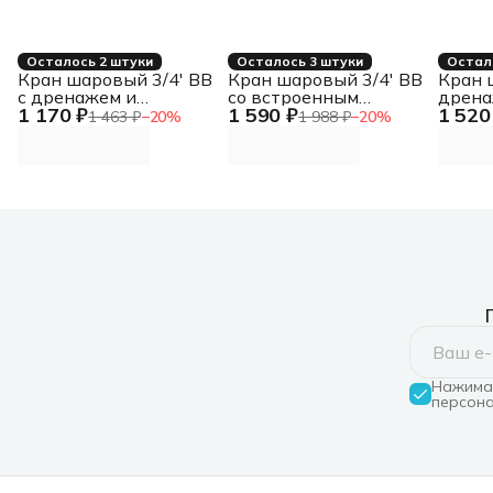
Осталось 2 штуки
Осталось 3 штуки
Остал
Кран шаровый 3/4' ВВ
Кран шаровый 3/4' ВВ
Кран 
с дренажем и
со встроенным
дрена
1 170 ₽
1 590 ₽
1 520
воздухоотводчиком
фильтром ручка
возду
1 463 ₽
−
20
%
1 988 ₽
−
20
%
Нажимая
персона