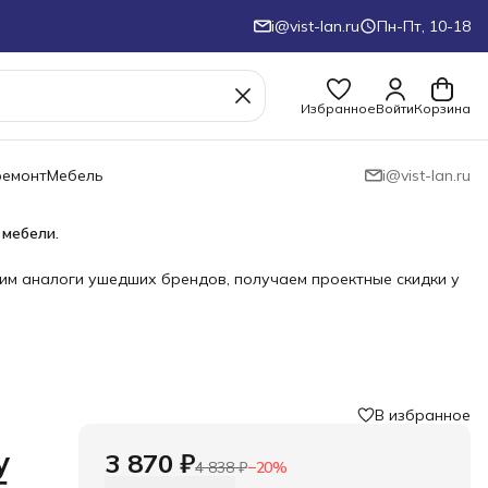
i@vist-lan.ru
Пн-Пт, 10-18
Избранное
Войти
Корзина
ремонт
Мебель
i@vist-lan.ru
 мебели.
им аналоги ушедших брендов, получаем проектные скидки у
В избранное
у
3 870 ₽
4 838 ₽
−
20
%