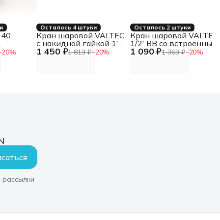
и
Осталось 4 штуки
Осталось 2 штуки
 40
Кран шаровой VALTEC
Кран шаровой VALTEC
с накидной гайкой 1'
1/2' ВВ со встроенным
1 450 ₽
1 090 ₽
ВН ручка бабочка
фильтром длинная
−
20
%
1 813 ₽
−
20
%
1 363 ₽
−
20
%
ручка
N
саться
 рассылки