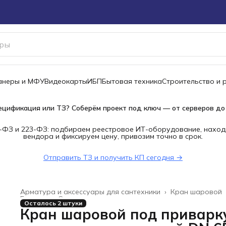
канеры и МФУ
Видеокарты
ИБП
Бытовая техника
Строительство и 
ецификация или ТЗ? Соберём проект под ключ — от серверов до
-ФЗ и 223-ФЗ: подбираем реестровое ИТ-оборудование, наход
вендора и фиксируем цену, привозим точно в срок.
Отправить ТЗ и получить КП сегодня →
Арматура и аксессуары для сантехники
›
Кран шаровой
Главная
›
Строительство и ремонт
›
Осталось 2 штуки
Кран шаровой под приварк