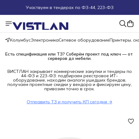
Участвуем в тендерах по ФЗ-44, 223-ФЗ
Поможем подобрать оборудование под ТЗ
Пуско-наладочные работы
Колумбус
Электроника
Сетевое оборудование
Принтеры, с
Пришлите запрос на e-mail или в чат
Есть спецификация или ТЗ? Соберём проект под ключ — от 
серверов до мебели.
Более 100 000 позиций в наличии и под заказ
ВИСТЛАН закрывает коммерческие закупки и тендеры по
44-ФЗ и 223-ФЗ: подбираем реестровое ИТ-
оборудование, находим аналоги ушедших брендов,
получаем проектные скидки у вендора и фиксируем цену,
привозим точно в срок.
Отправить ТЗ и получить КП сегодня →