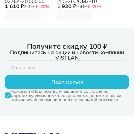
02764-20.000.00
2LC-2LC/OM3-10
1 610 ₽
1 930 ₽
Д.вх.3/4"
Кабель Патч-корд
2 013 ₽
−
20
%
2 413 ₽
−
20
%
2x50/125 OM3 LC
дуплекс-LC дуплекс
10м LSZH голубой
Получите скидку 100 ₽
Подпишитесь на акции и новости компании
VISTLAN
Подписаться
Нажимая «Подписаться», вы даете согласие на
обработку указанных персональных данных в целях
получения информационной и рекламной рассылки