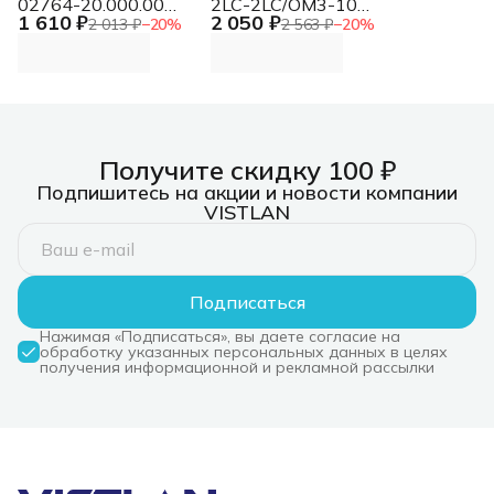
02764-20.000.00
2LC-2LC/OM3-10
1 610 ₽
2 050 ₽
Д.вх.3/4"
Кабель Патч-корд
2 013 ₽
−
20
%
2 563 ₽
−
20
%
2x50/125 OM3 LC
дуплекс-LC дуплекс
10м LSZH голубой
Получите скидку 100 ₽
Подпишитесь на акции и новости компании
VISTLAN
Подписаться
Нажимая «Подписаться», вы даете согласие на
обработку указанных персональных данных в целях
получения информационной и рекламной рассылки