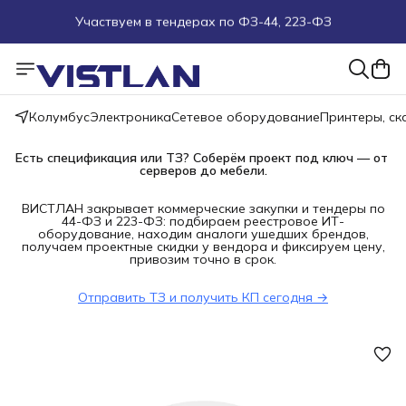
Участвуем в тендерах по ФЗ-44, 223-ФЗ
Поможем подобрать оборудование под ТЗ
Пуско-наладочные работы
Колумбус
Электроника
Сетевое оборудование
Принтеры, с
Пришлите запрос на e-mail или в чат
Есть спецификация или ТЗ? Соберём проект под ключ — от 
серверов до мебели.
Более 100 000 позиций в наличии и под заказ
ВИСТЛАН закрывает коммерческие закупки и тендеры по
44-ФЗ и 223-ФЗ: подбираем реестровое ИТ-
оборудование, находим аналоги ушедших брендов,
получаем проектные скидки у вендора и фиксируем цену,
привозим точно в срок.
Отправить ТЗ и получить КП сегодня →