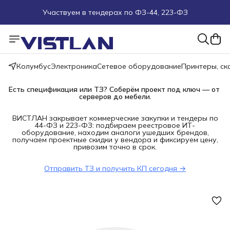
Участвуем в тендерах по ФЗ-44, 223-ФЗ
Поможем подобрать оборудование под ТЗ
Пуско-наладочные работы
Колумбус
Электроника
Сетевое оборудование
Принтеры, с
Пришлите запрос на e-mail или в чат
Есть спецификация или ТЗ? Соберём проект под ключ — от 
серверов до мебели.
Более 100 000 позиций в наличии и под заказ
ВИСТЛАН закрывает коммерческие закупки и тендеры по
44-ФЗ и 223-ФЗ: подбираем реестровое ИТ-
оборудование, находим аналоги ушедших брендов,
получаем проектные скидки у вендора и фиксируем цену,
привозим точно в срок.
Отправить ТЗ и получить КП сегодня →