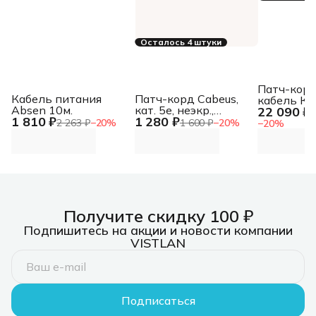
Осталось 4 штуки
Патч-кор
Кабель питания
Патч-корд Cabeus,
кабель Ка
Absen 10м.
кат. 5е, неэкр.,
22 090 ₽
LANMASTE
2
1 810 ₽
1 280 ₽
U/UTP, RJ45/RJ45,
кордовый 
2 263 ₽
−
20
%
1 600 ₽
−
20
%
−
20
%
LSZH, AWG24, 0.3м,
кат 5E, 35
белый
LSZH, зел
м
Получите скидку 100 ₽
Подпишитесь на акции и новости компании
VISTLAN
Подписаться