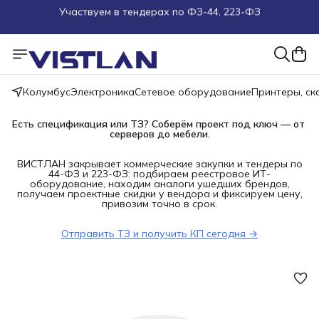
Поможем подобрать оборудование под ТЗ
Пуско-наладочные работы
Колумбус
Электроника
Сетевое оборудование
Принтеры, с
Пришлите запрос на e-mail или в чат
Есть спецификация или ТЗ? Соберём проект под ключ — от 
Более 100 000 позиций в наличии и под заказ
серверов до мебели.
ВИСТЛАН закрывает коммерческие закупки и тендеры по
44-ФЗ и 223-ФЗ: подбираем реестровое ИТ-
оборудование, находим аналоги ушедших брендов,
получаем проектные скидки у вендора и фиксируем цену,
привозим точно в срок.
Отправить ТЗ и получить КП сегодня →