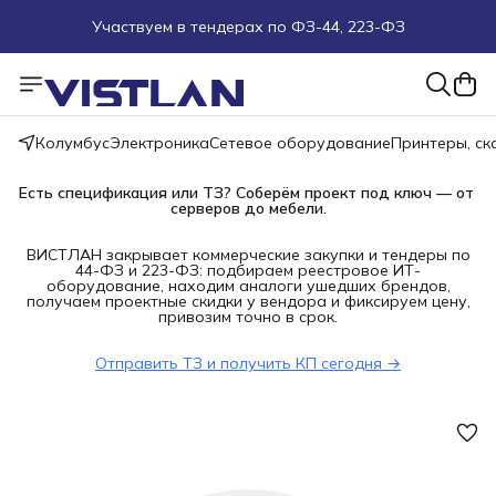
Участвуем в тендерах по ФЗ-44, 223-ФЗ
Поможем подобрать оборудование под ТЗ
Пуско-наладочные работы
Колумбус
Электроника
Сетевое оборудование
Принтеры, с
Пришлите запрос на e-mail или в чат
Есть спецификация или ТЗ? Соберём проект под ключ — от 
серверов до мебели.
Более 100 000 позиций в наличии и под заказ
ВИСТЛАН закрывает коммерческие закупки и тендеры по
44-ФЗ и 223-ФЗ: подбираем реестровое ИТ-
оборудование, находим аналоги ушедших брендов,
получаем проектные скидки у вендора и фиксируем цену,
привозим точно в срок.
Отправить ТЗ и получить КП сегодня →