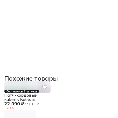
Похожие товары
Осталась 1 штука
Патч-кордовый
кабель Кабель
22 090 ₽
LANMASTER патч-
27 613 ₽
кордовый UTP, 4x2,
−
20
%
кат 5E, 350Mhz,
LSZH, зеленый, 305