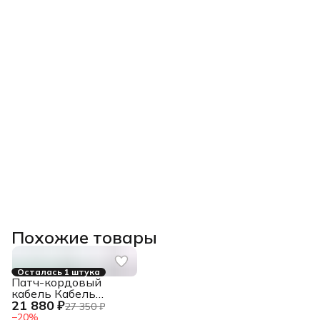
Похожие товары
Осталась 1 штука
Патч-кордовый
кабель Кабель
21 880 ₽
LANMASTER патч-
27 350 ₽
кордовый UTP, 4x2,
−
20
%