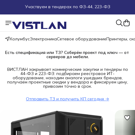
Участвуем в тендерах по ФЗ-44, 223-ФЗ
Поможем подобрать оборудование под ТЗ
Пуско-наладочные работы
Колумбус
Электроника
Сетевое оборудование
Принтеры, с
Пришлите запрос на e-mail или в чат
Есть спецификация или ТЗ? Соберём проект под ключ — от 
серверов до мебели.
Более 100 000 позиций в наличии и под заказ
ВИСТЛАН закрывает коммерческие закупки и тендеры по
44-ФЗ и 223-ФЗ: подбираем реестровое ИТ-
оборудование, находим аналоги ушедших брендов,
получаем проектные скидки у вендора и фиксируем цену,
привозим точно в срок.
Отправить ТЗ и получить КП сегодня →