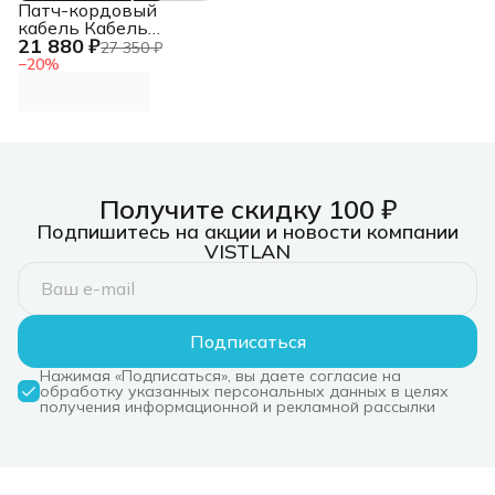
Патч-кордовый
кабель Кабель
21 880 ₽
LANMASTER патч-
27 350 ₽
кордовый UTP, 4x2,
−
20
%
кат 5E, 350Mhz,
LSZH, зеленый, 305
м
Получите скидку 100 ₽
Подпишитесь на акции и новости компании
VISTLAN
Подписаться
Нажимая «Подписаться», вы даете согласие на
обработку указанных персональных данных в целях
получения информационной и рекламной рассылки