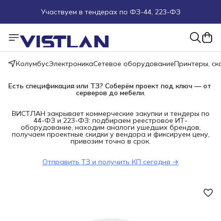
Участвуем в тендерах по ФЗ-44, 223-ФЗ
Поможем подобрать оборудование под ТЗ
Пуско-наладочные работы
Колумбус
Электроника
Сетевое оборудование
Принтеры, с
Пришлите запрос на e-mail или в чат
Есть спецификация или ТЗ? Соберём проект под ключ — от 
серверов до мебели.
Более 100 000 позиций в наличии и под заказ
ВИСТЛАН закрывает коммерческие закупки и тендеры по
44-ФЗ и 223-ФЗ: подбираем реестровое ИТ-
оборудование, находим аналоги ушедших брендов,
получаем проектные скидки у вендора и фиксируем цену,
привозим точно в срок.
Отправить ТЗ и получить КП сегодня →