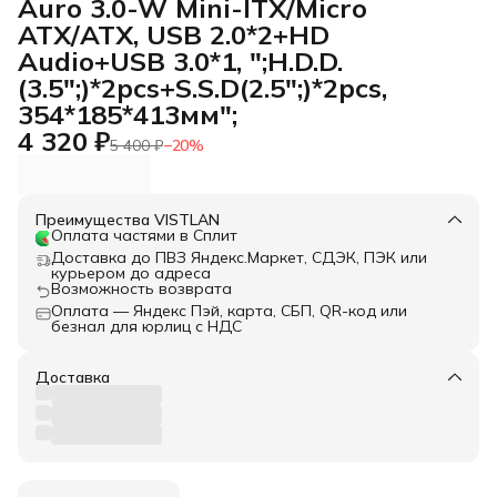
Auro 3.0-W Mini-ITX/Micro
ATX/ATX, USB 2.0*2+HD
Audio+USB 3.0*1, ";H.D.D.
(3.5";)*2pcs+S.S.D(2.5";)*2pcs,
354*185*413мм";
4 320 ₽
5 400 ₽
−
20
%
Преимущества VISTLAN
Оплата частями в Сплит
Доставка до ПВЗ Яндекс.Маркет, СДЭК, ПЭК или
курьером до адреса
Возможность возврата
Оплата — Яндекс Пэй, карта, СБП, QR-код или
безнал для юрлиц с НДС
Доставка