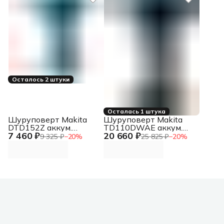
Осталось 2 штуки
Осталась 1 штука
Шуруповерт Makita
Шуруповерт Makita
DTD152Z аккум.
TD110DWAE аккум.
7 460 ₽
20 660 ₽
патрон:быстрозажимной
патрон:держатель бит
9 325 ₽
−
20
%
25 825 ₽
−
20
%
1/4" (кейс в
комплекте)