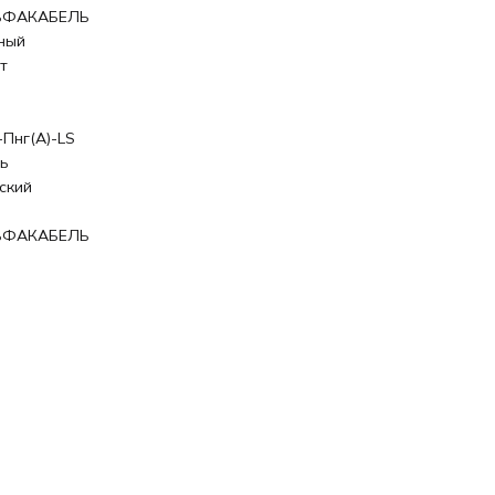
ЬФАКАБЕЛЬ
ный
т
-Пнг(А)-LS
ь
ский
ЬФАКАБЕЛЬ