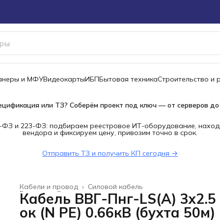
канеры и МФУ
Видеокарты
ИБП
Бытовая техника
Строительство и 
ецификация или ТЗ? Соберём проект под ключ — от серверов до
-ФЗ и 223-ФЗ: подбираем реестровое ИТ-оборудование, наход
вендора и фиксируем цену, привозим точно в срок.
Отправить ТЗ и получить КП сегодня →
Кабели и провод
›
Силовой кабель
Главная
›
Строительство и ремонт
›
Кабель ВВГ-Пнг-LS(А) 3х2.5
ок (N PE) 0.66кВ (бухта 50м)