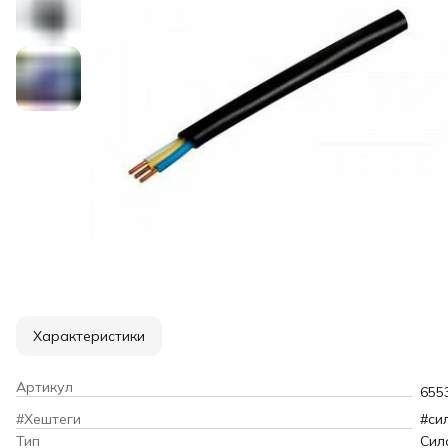
Характеристики
Артикул
655
#Хештеги
#си
Тип
Сил