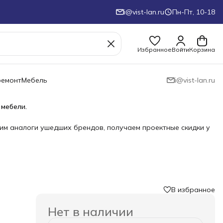
i@vist-lan.ru
Пн-Пт, 10-18
Избранное
Войти
Корзина
ремонт
Мебель
i@vist-lan.ru
 мебели.
им аналоги ушедших брендов, получаем проектные скидки у
В избранное
Нет в наличии