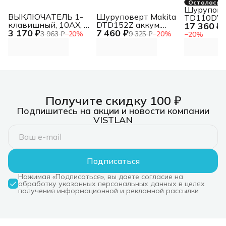
Осталась 1
Шурупове
ВЫКЛЮЧАТЕЛЬ 1-
Шуруповерт Makita
TD110DWA
клавишный, 10АХ, в
DTD152Z аккум.
17 360 ₽
патрон:д
2
3 170 ₽
7 460 ₽
сборе, БЕЛЫЙ
патрон:быстрозажимной
бит 1/4" (
3 963 ₽
−
20
%
9 325 ₽
−
20
%
−
20
%
комплекте
Получите скидку 100 ₽
Подпишитесь на акции и новости компании
VISTLAN
Подписаться
Нажимая «Подписаться», вы даете согласие на
обработку указанных персональных данных в целях
получения информационной и рекламной рассылки