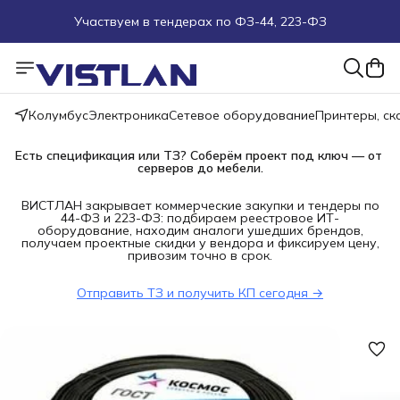
Участвуем в тендерах по ФЗ-44, 223-ФЗ
Поможем подобрать оборудование под ТЗ
Пуско-наладочные работы
Колумбус
Электроника
Сетевое оборудование
Принтеры, с
Пришлите запрос на e-mail или в чат
Есть спецификация или ТЗ? Соберём проект под ключ — от 
серверов до мебели.
Более 100 000 позиций в наличии и под заказ
ВИСТЛАН закрывает коммерческие закупки и тендеры по
44-ФЗ и 223-ФЗ: подбираем реестровое ИТ-
оборудование, находим аналоги ушедших брендов,
получаем проектные скидки у вендора и фиксируем цену,
привозим точно в срок.
Отправить ТЗ и получить КП сегодня →