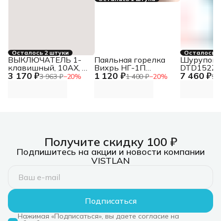
Осталось 2 штуки
Осталось 2
ВЫКЛЮЧАТЕЛЬ 1-
Паяльная горелка
Шурупове
клавишный, 10АХ, в
Вихрь НГ-1П
DTD152Z а
3 170 ₽
1 120 ₽
7 460 ₽
сборе, БЕЛЫЙ
газовый макс.t=1300
патрон:б
3 963 ₽
−
20
%
1 400 ₽
−
20
%
9 
(73/5/5/1)
Получите скидку 100 ₽
Подпишитесь на акции и новости компании
VISTLAN
Подписаться
Нажимая «Подписаться», вы даете согласие на