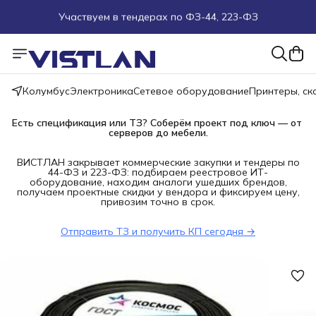
Участвуем в тендерах по ФЗ-44, 223-ФЗ
Поможем подобрать оборудование под ТЗ
Пуско-наладочные работы
Колумбус
Электроника
Сетевое оборудование
Принтеры, с
Пришлите запрос на e-mail или в чат
Есть спецификация или ТЗ? Соберём проект под ключ — от 
серверов до мебели.
Более 100 000 позиций в наличии и под заказ
ВИСТЛАН закрывает коммерческие закупки и тендеры по
44-ФЗ и 223-ФЗ: подбираем реестровое ИТ-
оборудование, находим аналоги ушедших брендов,
получаем проектные скидки у вендора и фиксируем цену,
привозим точно в срок.
Отправить ТЗ и получить КП сегодня →