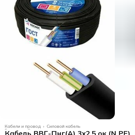
Кабели и провод
›
Силовой кабель
Главная
›
Строительство и ремонт
›
Кабель ВВГ-Пнг(А) 3х2.5 ок (N PE)