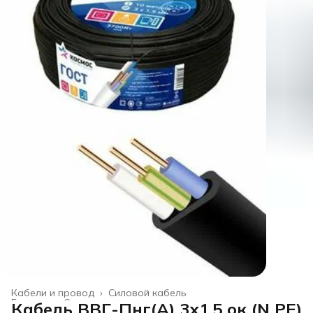
Кабели и провод
›
Силовой кабель
Главная
›
Строительство и ремонт
›
Кабель ВВГ-Пнг(А) 3х1.5 ок (N PE)