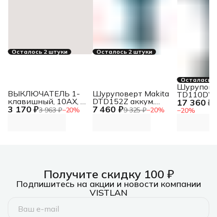
Осталось 2 штуки
Осталось 2 штуки
Осталась 1
Шурупове
ВЫКЛЮЧАТЕЛЬ 1-
Шуруповерт Makita
TD110DWA
клавишный, 10АХ, в
DTD152Z аккум.
17 360 ₽
патрон:д
2
3 170 ₽
7 460 ₽
сборе, БЕЛЫЙ
патрон:быстрозажимной
бит 1/4" (
3 963 ₽
−
20
%
9 325 ₽
−
20
%
−
20
%
комплекте
Получите скидку 100 ₽
Подпишитесь на акции и новости компании
VISTLAN