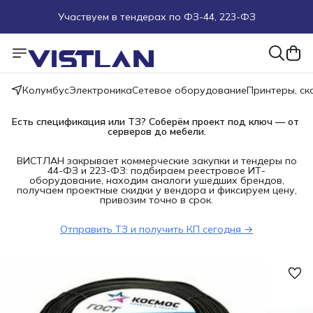
Участвуем в тендерах по ФЗ-44, 223-ФЗ
Поможем подобрать оборудование под ТЗ
Пуско-наладочные работы
Колумбус
Электроника
Сетевое оборудование
Принтеры, с
Пришлите запрос на e-mail или в чат
Есть спецификация или ТЗ? Соберём проект под ключ — от 
серверов до мебели.
Более 100 000 позиций в наличии и под заказ
ВИСТЛАН закрывает коммерческие закупки и тендеры по
44-ФЗ и 223-ФЗ: подбираем реестровое ИТ-
оборудование, находим аналоги ушедших брендов,
получаем проектные скидки у вендора и фиксируем цену,
привозим точно в срок.
Отправить ТЗ и получить КП сегодня →