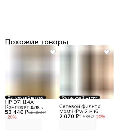
Похожие товары
Осталась 1 штука
Осталось 2 штуки
HP D7H14A
Сетевой фильтр
Комплект для
Most HPw 2 м (6
53 440 ₽
обслуживания
66 800 ₽
2 070 ₽
розеток) черный
2 588 ₽
−
20
%
−
20
%
(коробка)