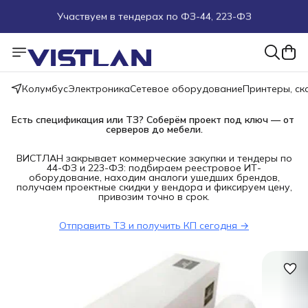
Участвуем в тендерах по ФЗ-44, 223-ФЗ
Поможем подобрать оборудование под ТЗ
Пуско-наладочные работы
Колумбус
Электроника
Сетевое оборудование
Принтеры, с
Пришлите запрос на e-mail или в чат
Есть спецификация или ТЗ? Соберём проект под ключ — от 
серверов до мебели.
Более 100 000 позиций в наличии и под заказ
ВИСТЛАН закрывает коммерческие закупки и тендеры по
44-ФЗ и 223-ФЗ: подбираем реестровое ИТ-
оборудование, находим аналоги ушедших брендов,
получаем проектные скидки у вендора и фиксируем цену,
привозим точно в срок.
Отправить ТЗ и получить КП сегодня →