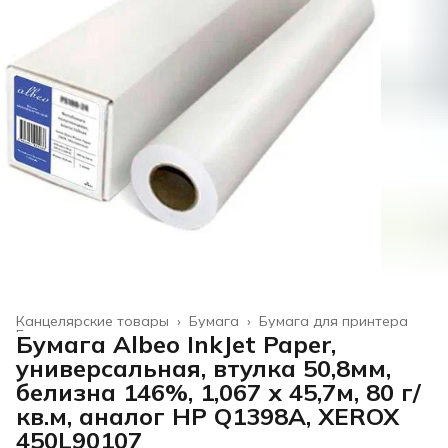
Канцелярские товары
›
Бумага
›
Бумага для принтера
Главная
›
Бумага Albeo InkJet Paper,
универсальная, втулка 50,8мм,
белизна 146%, 1,067 х 45,7м, 80 г/
кв.м, аналог HP Q1398A, XEROX
450L90107