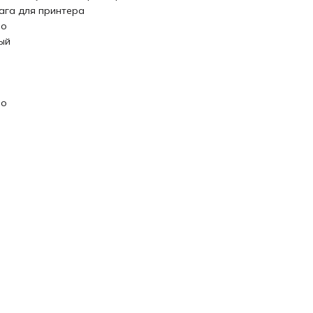
ага для принтера
eo
ый
eo