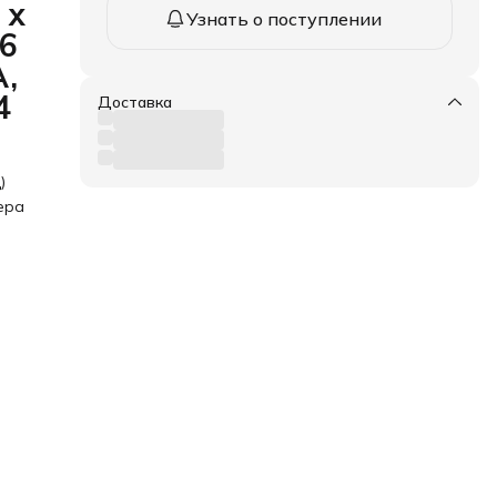
 х
Узнать о поступлении
(6
A,
4
Доставка
)
ера