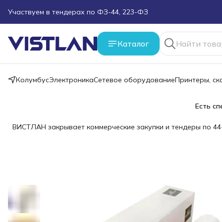
Поможем подобрать оборудование под ТЗ
Пуско-наладочные работы
Каталог
Пришлите запрос на e-mail или в чат
Колумбус
Электроника
Сетевое оборудование
Принтеры, с
Более 100 000 позиций в наличии и под заказ
Есть сп
ВИСТЛАН закрывает коммерческие закупки и тендеры по 44