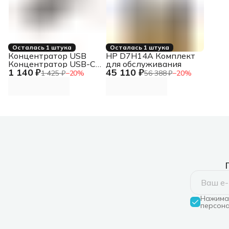
Осталась 1 штука
Осталась 1 штука
Концентратор USB
HP D7H14A Комплект
Концентратор USB-C,
для обслуживания
1 140 ₽
45 110 ₽
2xUSB 3.0, 2xUSB-C
1 425 ₽
−
20
%
56 388 ₽
−
20
%
Концентратор USB-C,
2xUSB 3.0, 2xUSB-C
Нажимая
персона