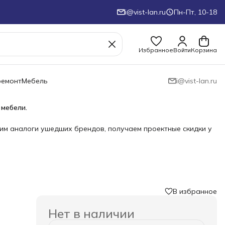
i@vist-lan.ru
Пн-Пт, 10-18
Избранное
Войти
Корзина
ремонт
Мебель
i@vist-lan.ru
 мебели.
им аналоги ушедших брендов, получаем проектные скидки у
В избранное
Нет в наличии