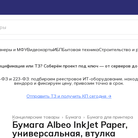
канеры и МФУ
Видеокарты
ИБП
Бытовая техника
Строительство и 
ецификация или ТЗ? Соберём проект под ключ — от серверов до
-ФЗ и 223-ФЗ: подбираем реестровое ИТ-оборудование, наход
вендора и фиксируем цену, привозим точно в срок.
Отправить ТЗ и получить КП сегодня →
Канцелярские товары
›
Бумага
›
Бумага для принтера
Главная
›
Бумага Albeo InkJet Paper,
универсальная, втулка