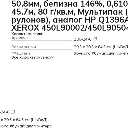
50,8мм, белизна 146%, 0,610
45,7м, 80 г/кв.м, Мультипак 
рулонов), аналог HP Q1396
XEROX 450L90002/450L9050
Характеристики
Артикул
Z80-24-6
Размеры, мм
29.3 x 20.5 x 64.5 см (ШxВxД
#Хештеги
#бумага #бумагадляпринт
Все характеристики
-24-6
 x 20.5 x 64.5 см (ШxВxД)
мага #бумагадляпринтера