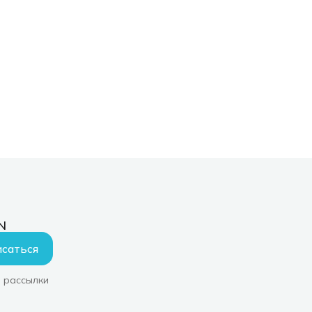
N
саться
 рассылки