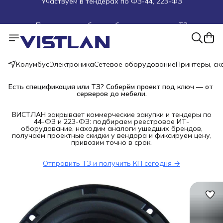
Поможем подобрать оборудование под ТЗ
Пуско-наладочные работы
Пришлите запрос на e-mail или в чат
Колумбус
Электроника
Сетевое оборудование
Принтеры, с
Более 100 000 позиций в наличии и под заказ
Есть спецификация или ТЗ? Соберём проект под ключ — от 
серверов до мебели.
ВИСТЛАН закрывает коммерческие закупки и тендеры по
44-ФЗ и 223-ФЗ: подбираем реестровое ИТ-
оборудование, находим аналоги ушедших брендов,
получаем проектные скидки у вендора и фиксируем цену,
привозим точно в срок.
Отправить ТЗ и получить КП сегодня →