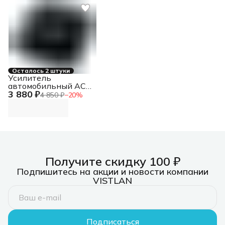
Осталось 2 штуки
Усилитель
автомобильный ACV
3 880 ₽
LX-2.60
4 850 ₽
−
20
%
двухканальный
Получите скидку 100 ₽
Подпишитесь на акции и новости компании
VISTLAN
Подписаться