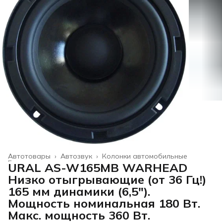
Автотовары
›
Автозвук
›
Колонки автомобильные
Главная
›
URAL AS-W165MB WARHEAD
Низко отыгрывающие (от 36 Гц!)
165 мм динамики (6,5").
Мощность номинальная 180 Вт.
Макс. мощность 360 Вт.