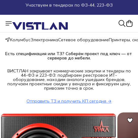
Поможем подобрать оборудование под ТЗ
Пуско-наладочные работы
Колумбус
Электроника
Сетевое оборудование
Принтеры, с
Пришлите запрос на e-mail или в чат
Есть спецификация или ТЗ? Соберём проект под ключ — от 
Более 100 000 позиций в наличии и под заказ
серверов до мебели.
ВИСТЛАН закрывает коммерческие закупки и тендеры по
44-ФЗ и 223-ФЗ: подбираем реестровое ИТ-
оборудование, находим аналоги ушедших брендов,
получаем проектные скидки у вендора и фиксируем цену,
привозим точно в срок.
Отправить ТЗ и получить КП сегодня →