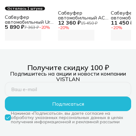
Осталась 1 штука
Сабвуфер
Сабвуфер
Сабвуфер
автомобильный ACV
автомоби
автомобильный Ural
12 360 ₽
11 450 ₽
CRAFT B12A 300Вт
CRAFT B1
15 450 ₽
1
5 890 ₽
МОЛНИЯ 12 300Вт
активный (30см/12")
активный 
7 363 ₽
−
20
%
−
20
%
−
20
%
пассивный
(30см/12")
Получите скидку 100 ₽
Подпишитесь на акции и новости компании
VISTLAN
Подписаться
Нажимая «Подписаться», вы даете согласие на
обработку указанных персональных данных в целях
получения информационной и рекламной рассылки