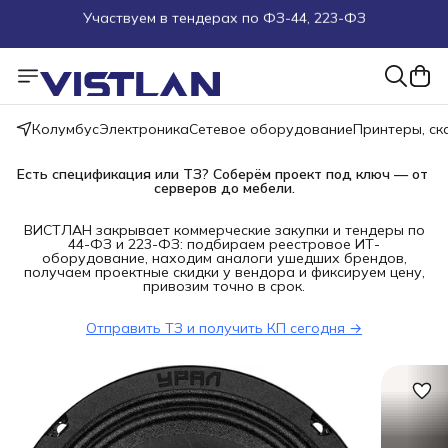
Поможем подобрать оборудование под ТЗ
Пуско-наладочные работы
Колумбус
Электроника
Сетевое оборудование
Принтеры, с
Пришлите запрос на e-mail или в чат
Есть спецификация или ТЗ? Соберём проект под ключ — от 
Более 100 000 позиций в наличии и под заказ
серверов до мебели.
ВИСТЛАН закрывает коммерческие закупки и тендеры по
44-ФЗ и 223-ФЗ: подбираем реестровое ИТ-
оборудование, находим аналоги ушедших брендов,
получаем проектные скидки у вендора и фиксируем цену,
привозим точно в срок.
Отправить ТЗ и получить КП сегодня →