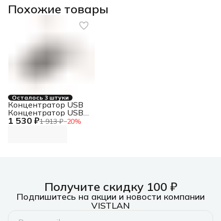
Похожие товары
Осталось 3 штуки
Концентратор USB
Концентратор USB-
1 530 ₽
C, 2xUSB 3.0, 2xUSB-
1 913 ₽
−
20
%
C Концентратор
USB-C, 2xUSB 3.0,
2xUSB-C
Получите скидку 100 ₽
Подпишитесь на акции и новости компании
VISTLAN