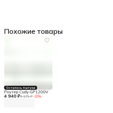
Похожие товары
Осталось 4 штуки
Роутер Cudy GP1200V
4 940 ₽
6 175 ₽
−
20
%