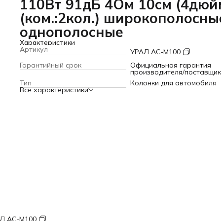
110Вт 91дБ 4Ом 10см (4дюй
(ком.:2кол.) широкополосны
однополосные
Характеристики
Артикул
УРАЛ АС-М100
Гарантийный срок
Официальная гарантия
производителя/поставщи
Тип
Колонки для автомобиля
Все характеристики
Л АС-М100