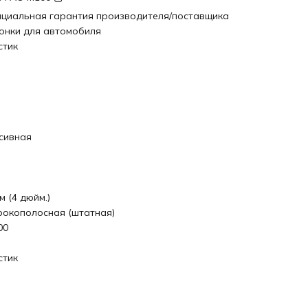
циальная гарантия производителя/поставщика
онки для автомобиля
стик
сивная
м (4 дюйм.)
окополосная (штатная)
00
стик