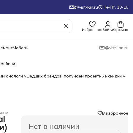
i@vist-lan.ru
Пн-Пт, 10-18
Избранное
Войти
Корзина
ремонт
Мебель
i@vist-lan.ru
 мебели.
им аналоги ушедших брендов, получаем проектные скидки у
ьные
В избранное
al
Нет в наличии
и)