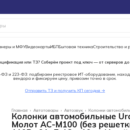
канеры и МФУ
Видеокарты
ИБП
Бытовая техника
Строительство и 
ецификация или ТЗ? Соберём проект под ключ — от серверов до
-ФЗ и 223-ФЗ: подбираем реестровое ИТ-оборудование, наход
вендора и фиксируем цену, привозим точно в срок.
Отправить ТЗ и получить КП сегодня →
Главная
›
Автотовары
›
Автозвук
›
Колонки автомобил
Колонки автомобильные Ur
Молот АС-М100 (без решетк