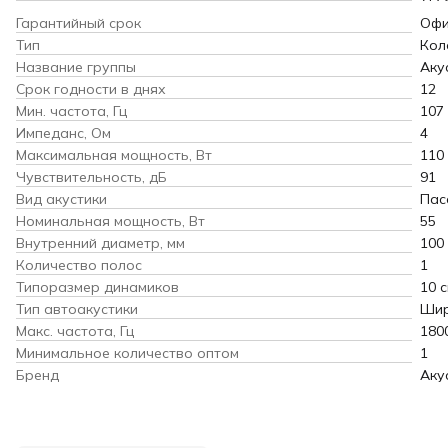
Гарантийный срок
Офи
Тип
Кол
Название группы
Аку
Срок годности в днях
12
Мин. частота, Гц
107
Импеданс, Ом
4
Максимальная мощность, Вт
110
Чувствительность, дБ
91
Вид акустики
Пас
Номинальная мощность, Вт
55
Внутренний диаметр, мм
100
Количество полос
1
Типоразмер динамиков
10 с
Тип автоакустики
Шир
Макс. частота, Гц
180
Минимальное количество оптом
1
Бренд
Аку