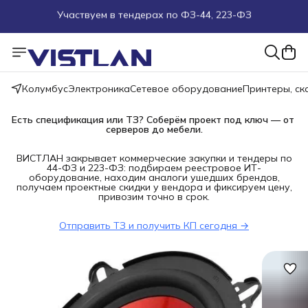
Поможем подобрать оборудование под ТЗ
Пуско-наладочные работы
Колумбус
Электроника
Сетевое оборудование
Принтеры, с
Пришлите запрос на e-mail или в чат
Есть спецификация или ТЗ? Соберём проект под ключ — от 
Более 100 000 позиций в наличии и под заказ
серверов до мебели.
ВИСТЛАН закрывает коммерческие закупки и тендеры по
44-ФЗ и 223-ФЗ: подбираем реестровое ИТ-
оборудование, находим аналоги ушедших брендов,
получаем проектные скидки у вендора и фиксируем цену,
привозим точно в срок.
Отправить ТЗ и получить КП сегодня →