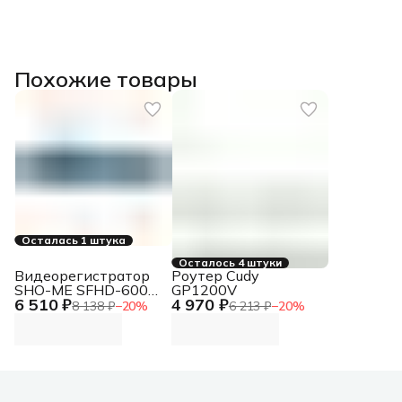
Похожие товары
Осталась 1 штука
Осталось 4 штуки
Видеорегистратор
Роутер Cudy
SHO-ME SFHD-600
GP1200V
6 510 ₽
4 970 ₽
(зеркало 4,3"", 2 кам
8 138 ₽
−
20
%
6 213 ₽
−
20
%
и парк)