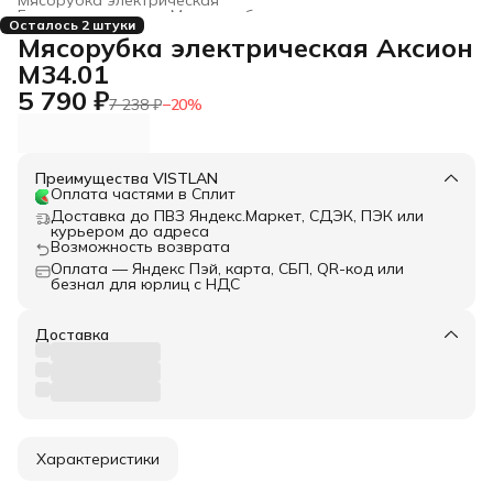
Бытовая техника
›
Миксеры, блендеры, измельчители
›
Осталось 2 штуки
Главная
›
Мясорубка электрическая Аксион
М34.01
5 790 ₽
7 238 ₽
−
20
%
Преимущества VISTLAN
Оплата частями в Сплит
Доставка до ПВЗ Яндекс.Маркет, СДЭК, ПЭК или
курьером до адреса
Возможность возврата
Оплата — Яндекс Пэй, карта, СБП, QR-код или
безнал для юрлиц с НДС
Доставка
Характеристики