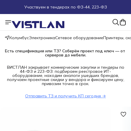
Участвуем в тендерах по ФЗ-44, 223-ФЗ
Поможем подобрать оборудование под ТЗ
Пуско-наладочные работы
Колумбус
Электроника
Сетевое оборудование
Принтеры, с
Пришлите запрос на e-mail или в чат
Есть спецификация или ТЗ? Соберём проект под ключ — от 
серверов до мебели.
Более 100 000 позиций в наличии и под заказ
ВИСТЛАН закрывает коммерческие закупки и тендеры по
44-ФЗ и 223-ФЗ: подбираем реестровое ИТ-
оборудование, находим аналоги ушедших брендов,
получаем проектные скидки у вендора и фиксируем цену,
привозим точно в срок.
Отправить ТЗ и получить КП сегодня →