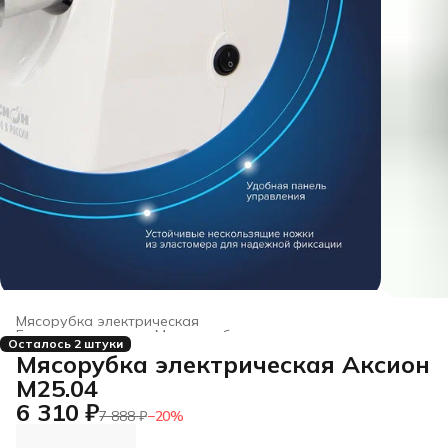
Мясорубка электрическая
Бытовая техника
›
Миксеры, блендеры, измельчители
›
Осталось 2 штуки
Главная
›
Мясорубка электрическая Аксион
М25.04
6 310 ₽
7 888 ₽
−
20
%