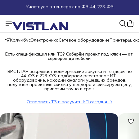
Поможем подобрать оборудование под ТЗ
Пуско-наладочные работы
Колумбус
Электроника
Сетевое оборудование
Принтеры, с
Пришлите запрос на e-mail или в чат
Есть спецификация или ТЗ? Соберём проект под ключ — от 
Более 100 000 позиций в наличии и под заказ
серверов до мебели.
ВИСТЛАН закрывает коммерческие закупки и тендеры по
44-ФЗ и 223-ФЗ: подбираем реестровое ИТ-
оборудование, находим аналоги ушедших брендов,
получаем проектные скидки у вендора и фиксируем цену,
привозим точно в срок.
Отправить ТЗ и получить КП сегодня →