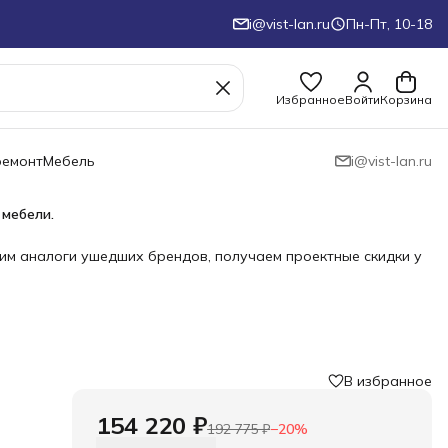
i@vist-lan.ru
Пн-Пт, 10-18
Избранное
Войти
Корзина
ремонт
Мебель
i@vist-lan.ru
 мебели.
им аналоги ушедших брендов, получаем проектные скидки у
В избранное
154 220 ₽
192 775 ₽
−
20
%