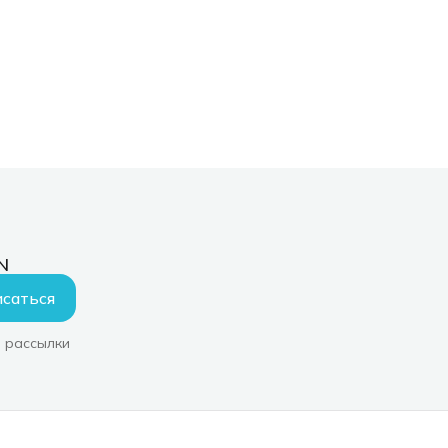
N
саться
 рассылки