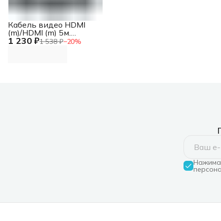
Кабель видео HDMI
(m)/HDMI (m) 5м.
1 230 ₽
черный
1 538 ₽
−
20
%
Нажимая
персона