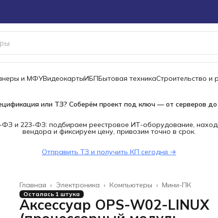
канеры и МФУ
Видеокарты
ИБП
Бытовая техника
Строительство и 
ецификация или ТЗ? Соберём проект под ключ — от серверов до
-ФЗ и 223-ФЗ: подбираем реестровое ИТ-оборудование, наход
вендора и фиксируем цену, привозим точно в срок.
Отправить ТЗ и получить КП сегодня →
Главная
›
Электроника
›
Компьютеры
›
Мини-ПК
Осталась 1 штука
Аксессуар OPS-W02-LINUX