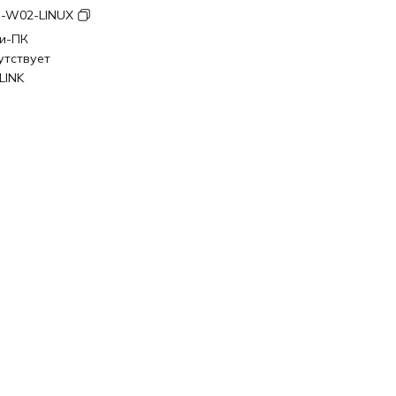
-W02-LINUX
и-ПК
утствует
LINK