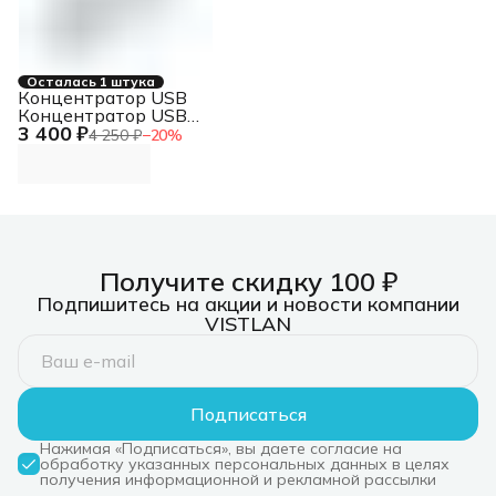
Осталась 1 штука
Концентратор USB
Концентратор USB
3 400 ₽
3.0, 7xUSB 3.0,
4 250 ₽
−
20
%
режим быстрой
зарядки
Концентратор USB
3.0, 7xUSB 3.0,
режим быстрой
зарядки
Получите скидку 100 ₽
Подпишитесь на акции и новости компании
VISTLAN
Подписаться
Нажимая «Подписаться», вы даете согласие на
обработку указанных персональных данных в целях
получения информационной и рекламной рассылки