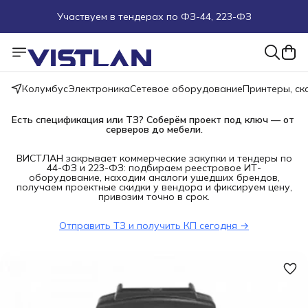
Участвуем в тендерах по ФЗ-44, 223-ФЗ
Поможем подобрать оборудование под ТЗ
Пуско-наладочные работы
Колумбус
Электроника
Сетевое оборудование
Принтеры, с
Пришлите запрос на e-mail или в чат
Есть спецификация или ТЗ? Соберём проект под ключ — от 
серверов до мебели.
Более 100 000 позиций в наличии и под заказ
ВИСТЛАН закрывает коммерческие закупки и тендеры по
44-ФЗ и 223-ФЗ: подбираем реестровое ИТ-
оборудование, находим аналоги ушедших брендов,
получаем проектные скидки у вендора и фиксируем цену,
привозим точно в срок.
Отправить ТЗ и получить КП сегодня →