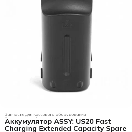
Запчасть для кассового оборудования
Электронное оборудование для торговли
›
Аккумулятор ASSY: US20 Fast
Главная
›
Электроника
›
Charging Extended Capacity Spare