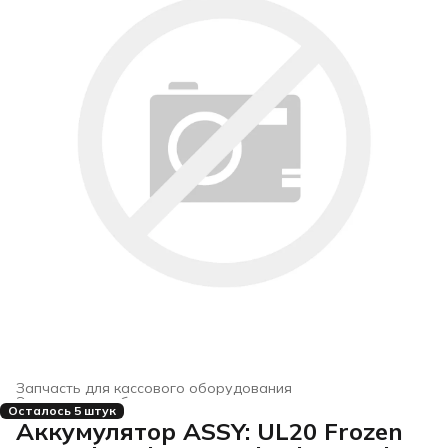
Запчасть для кассового оборудования
Электронное оборудование для торговли
›
Осталось 5 штук
Главная
›
Электроника
›
Аккумулятор ASSY: UL20 Frozen