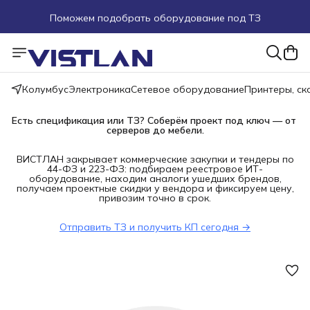
Поможем подобрать оборудование под ТЗ
Пуско-наладочные работы
Пришлите запрос на e-mail или в чат
Колумбус
Электроника
Сетевое оборудование
Принтеры, с
Более 100 000 позиций в наличии и под заказ
Есть спецификация или ТЗ? Соберём проект под ключ — от 
серверов до мебели.
ВИСТЛАН закрывает коммерческие закупки и тендеры по
44-ФЗ и 223-ФЗ: подбираем реестровое ИТ-
оборудование, находим аналоги ушедших брендов,
получаем проектные скидки у вендора и фиксируем цену,
привозим точно в срок.
Отправить ТЗ и получить КП сегодня →