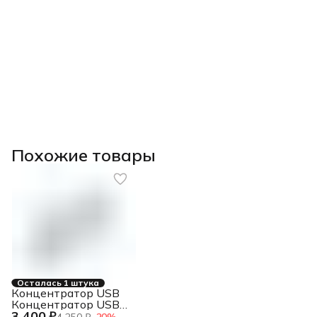
Похожие товары
Осталась 1 штука
Концентратор USB
Концентратор USB
3 400 ₽
3.0, 7xUSB 3.0,
4 250 ₽
−
20
%