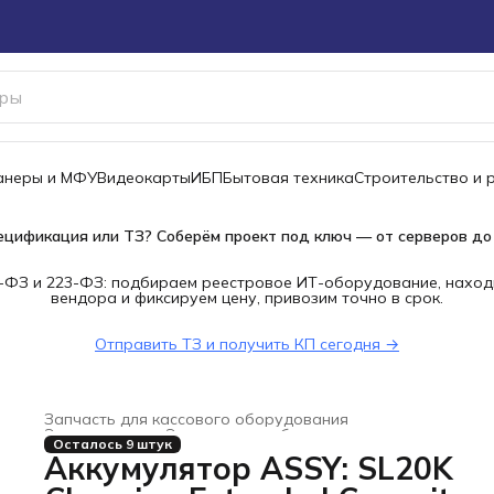
канеры и МФУ
Видеокарты
ИБП
Бытовая техника
Строительство и 
ецификация или ТЗ? Соберём проект под ключ — от серверов до
-ФЗ и 223-ФЗ: подбираем реестровое ИТ-оборудование, наход
вендора и фиксируем цену, привозим точно в срок.
Отправить ТЗ и получить КП сегодня →
Запчасть для кассового оборудования
Электроника
›
Электронное оборудование для торговли
Осталось 9 штук
Главная
›
Аккумулятор ASSY: SL20K