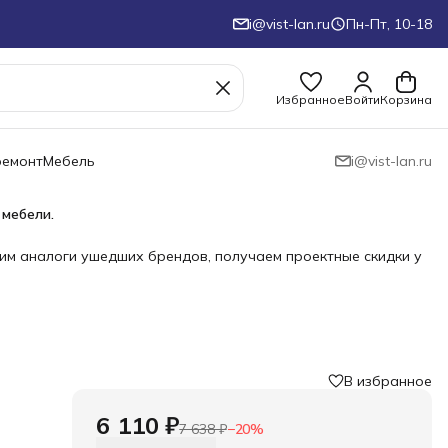
i@vist-lan.ru
Пн-Пт, 10-18
Избранное
Войти
Корзина
ремонт
Мебель
i@vist-lan.ru
 мебели.
им аналоги ушедших брендов, получаем проектные скидки у
В избранное
›
6 110 ₽
7 638 ₽
−
20
%