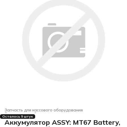
Запчасть для кассового оборудования
Электронное оборудование для торговли
›
Осталось 9 штук
Главная
›
Электроника
›
Аккумулятор ASSY: MT67 Battery,