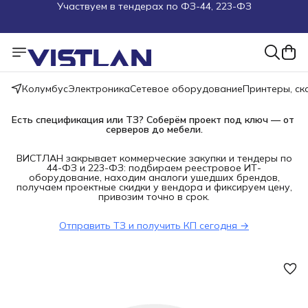
Поможем подобрать оборудование под ТЗ
Пуско-наладочные работы
Пришлите запрос на e-mail или в чат
Колумбус
Электроника
Сетевое оборудование
Принтеры, с
Есть спецификация или ТЗ? Соберём проект под ключ — от 
Более 100 000 позиций в наличии и под заказ
серверов до мебели.
ВИСТЛАН закрывает коммерческие закупки и тендеры по
44-ФЗ и 223-ФЗ: подбираем реестровое ИТ-
оборудование, находим аналоги ушедших брендов,
получаем проектные скидки у вендора и фиксируем цену,
привозим точно в срок.
Отправить ТЗ и получить КП сегодня →