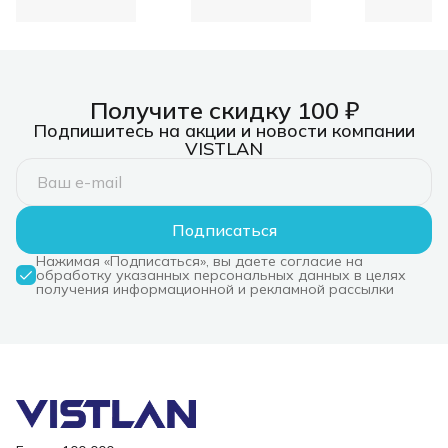
included, order AD60-
D-M for connecting up
to 4pcs) ASSY: N7
Charging Cradle with
spare battery charging
slot (no Power Supply
included, order AD60-
Получите скидку 100 ₽
D-M for connecting up
Подпишитесь на акции и новости компании
to 4pcs)
VISTLAN
Подписаться
Нажимая «Подписаться», вы даете согласие на
обработку указанных персональных данных в целях
получения информационной и рекламной рассылки