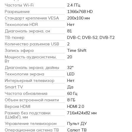
Частоты Wi-Fi
2.4 ГГц
Разрешение
1366x768 HD
Стандарт крепления VESA
200x100 мм
Технология HDR
Нет
Диагональ экрана, см
81
ТВ-тюнер
DVB-C; DVB-S2; DVB-T2
Количество разъемов USB
2
Запись эфира
Time Shift
Мощность аудиосистемы,
20
Вт
Диагональ экрана, дюймы
32″
Технология экрана
LED
Интерьерный телевизор
Нет
Smart TV
Да
Частота обновления
60 Гц
Объем встроенной памяти
8 ГБ
Версия HDMI
HDMI 2.0
Размер без подставки
716x424x82 мм
(ШxВxГ), мм
Управление телевизором
Пульт ДУ
Операционная система ТВ
Салют ТВ