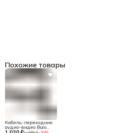
Похожие товары
Кабель-переходник
аудио-видео Buro
1 030 ₽
USB Type-C
1 288 ₽
−
20
%