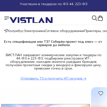
Поможем подобрать оборудование под ТЗ
Пуско-наладочные работы
Пришлите запрос на e-mail или в чат
Колумбус
Электроника
Сетевое оборудование
Принтеры, с
Есть спецификация или ТЗ? Соберём проект под ключ — от 
Более 100 000 позиций в наличии и под заказ
серверов до мебели.
ВИСТЛАН закрывает коммерческие закупки и тендеры по
44-ФЗ и 223-ФЗ: подбираем реестровое ИТ-
оборудование, находим аналоги ушедших брендов,
получаем проектные скидки у вендора и фиксируем цену,
привозим точно в срок.
Отправить ТЗ и получить КП сегодня →