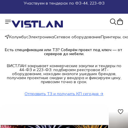
Поможем подобрать оборудование под ТЗ
Пуско-наладочные работы
Пришлите запрос на e-mail или в чат
Колумбус
Электроника
Сетевое оборудование
Принтеры, с
Более 100 000 позиций в наличии и под заказ
Есть спецификация или ТЗ? Соберём проект под ключ — от 
серверов до мебели.
ВИСТЛАН закрывает коммерческие закупки и тендеры по
44-ФЗ и 223-ФЗ: подбираем реестровое ИТ-
оборудование, находим аналоги ушедших брендов,
получаем проектные скидки у вендора и фиксируем цену,
привозим точно в срок.
Отправить ТЗ и получить КП сегодня →