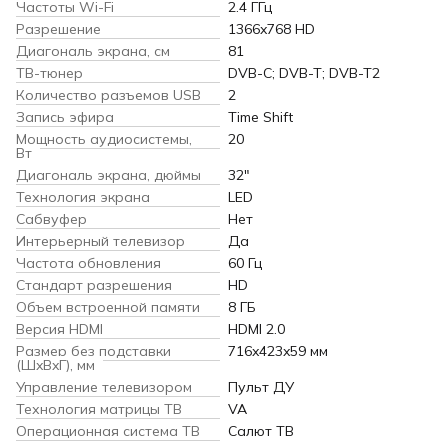
Частоты Wi-Fi
2.4 ГГц
Разрешение
1366x768 HD
Диагональ экрана, см
81
ТВ-тюнер
DVB-C; DVB-T; DVB-T2
Количество разъемов USB
2
Запись эфира
Time Shift
Мощность аудиосистемы,
20
Вт
Диагональ экрана, дюймы
32″
Технология экрана
LED
Сабвуфер
Нет
Интерьерный телевизор
Да
Частота обновления
60 Гц
Стандарт разрешения
HD
Объем встроенной памяти
8 ГБ
Версия HDMI
HDMI 2.0
Размер без подставки
716x423x59 мм
(ШxВxГ), мм
Управление телевизором
Пульт ДУ
Технология матрицы ТВ
VA
Операционная система ТВ
Салют ТВ