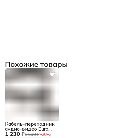
Похожие товары
Кабель-переходник
аудио-видео Buro
1 230 ₽
USB Type-C
1 538 ₽
−
20
%