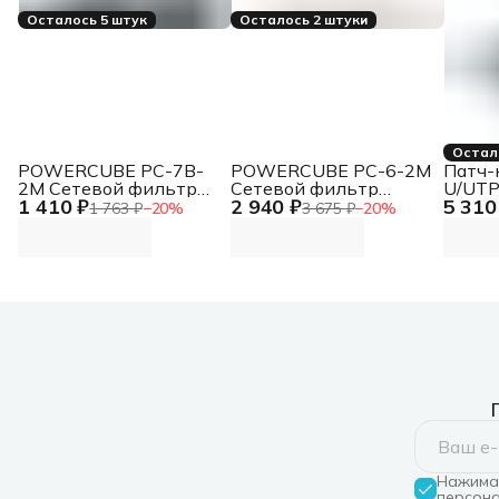
Осталось 5 штук
Осталось 2 штуки
Остал
POWERCUBE PC-7B-
POWERCUBE PC-6-2M
Патч-
2M Сетевой фильтр
Сетевой фильтр
U/UTP,
1 410 ₽
2 940 ₽
5 310
Power Cube сетевой
Power Cube сетевой
м, се
1 763 ₽
−
20
%
3 675 ₽
−
20
%
фильтр
фильтр
RJ45-
LSZH-
Нажимая
персона