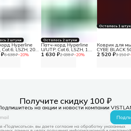
Осталась 1 шту
ось 2 штуки
Осталось 2 штуки
корд Hyperline
Патч-корд Hyperline
Коврик для м
 Cat.6, LSZH, 20
U/UTP, Cat.6, LSZH, 1.5
CYBE BLACK 5
 ₽
1 630 ₽
2 520 ₽
рый PC-LPM-UTP-
м, зеленый PC-LPM-
DEFENDER
6 638 ₽
−
20
%
2 038 ₽
−
20
%
3 150 ₽
RJ45-C6-20M-
UTP-RJ45-RJ45-C6-
GY
1.5M-LSZH-GN
Получите скидку 100 ₽
Подпишитесь на акции и новости компании VISTLA
Подпи
 «Подписаться», вы даете согласие на обработку указанных
льных данных в целях получения информационной и рекламной