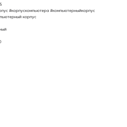
5
рпус #корпускомпьютера #компьютерныйкорпус
пьютерный корпус
ный
0