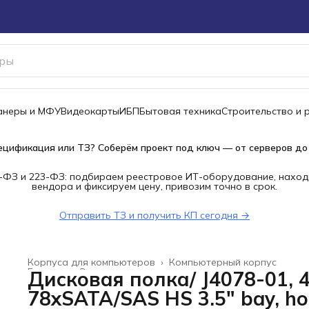
канеры и МФУ
Видеокарты
ИБП
Бытовая техника
Строительство и 
ецификация или ТЗ? Соберём проект под ключ — от серверов до
-ФЗ и 223-ФЗ: подбираем реестровое ИТ-оборудование, наход
вендора и фиксируем цену, привозим точно в срок.
Отправить ТЗ и получить КП сегодня →
Корпуса для компьютеров
›
Компьютерный корпус
Главная
›
Электроника
›
Дисковая полка/ J4078-01, 4
78xSATA/SAS HS 3.5" bay, ho