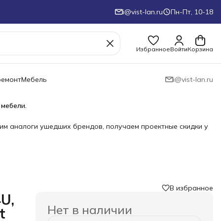
i@vist-lan.ru
Пн-Пт, 10-18
Избранное
Войти
Корзина
ремонт
Мебель
i@vist-lan.ru
 мебели.
им аналоги ушедших брендов, получаем проектные скидки у
В избранное
U,
Нет в наличии
t