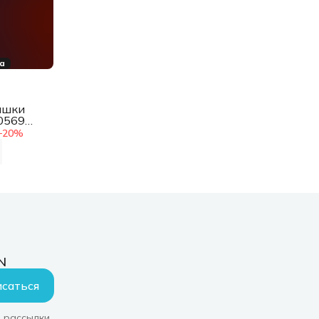
ка
ышки
0569
−
20
%
N
саться
 рассылки