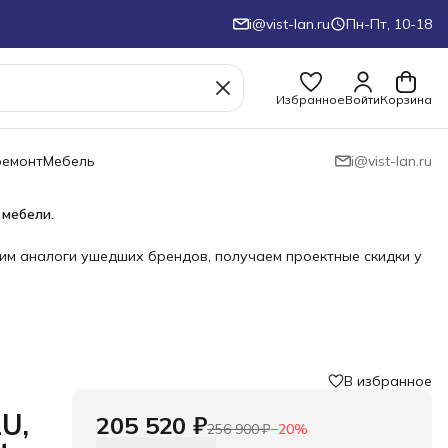
i@vist-lan.ru
Пн-Пт, 10-18
Избранное
Войти
Корзина
ремонт
Мебель
i@vist-lan.ru
 мебели.
им аналоги ушедших брендов, получаем проектные скидки у
В избранное
U,
205 520 ₽
256 900 ₽
−
20
%