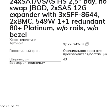
24xSATA/SAS HS 2,5" bay, ho
swap JBOD, 2xSAS 12G
expander with 3xSFF-8644,
2xBMC, 549W 1+1 redundant
80+ Platinum, w/o rails, w/o
bezel
Характеристики
Артикул
XJ1-20242-07
Гарантийный срок
Официальная гарантия
производителя/поставщи
Ширина, см
43
Все характеристики
-20242-07