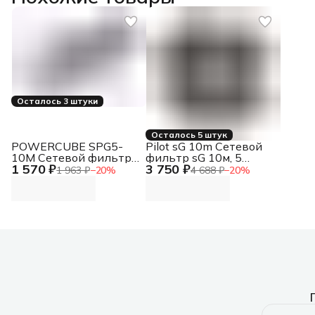
Осталось 3 штуки
Осталось 5 штук
POWERCUBE SPG5-
Pilot sG 10m Сетевой
10M Сетевой фильтр
фильтр sG 10м, 5
1 570 ₽
3 750 ₽
10м (5 розеток)
розеток
1 963 ₽
−
20
%
4 688 ₽
−
20
%
черный (коробка)