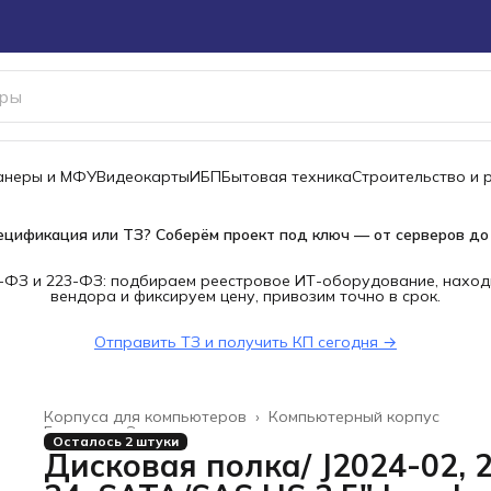
канеры и МФУ
Видеокарты
ИБП
Бытовая техника
Строительство и 
ецификация или ТЗ? Соберём проект под ключ — от серверов до
-ФЗ и 223-ФЗ: подбираем реестровое ИТ-оборудование, наход
вендора и фиксируем цену, привозим точно в срок.
Отправить ТЗ и получить КП сегодня →
Корпуса для компьютеров
›
Компьютерный корпус
Главная
›
Электроника
›
Осталось 2 штуки
Дисковая полка/ J2024-02, 2