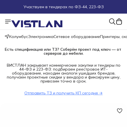
Участвуем в тендерах по ФЗ-44, 223-ФЗ
Поможем подобрать оборудование под ТЗ
Пуско-наладочные работы
Колумбус
Электроника
Сетевое оборудование
Принтеры, с
Пришлите запрос на e-mail или в чат
Есть спецификация или ТЗ? Соберём проект под ключ — от 
серверов до мебели.
Более 100 000 позиций в наличии и под заказ
ВИСТЛАН закрывает коммерческие закупки и тендеры по
44-ФЗ и 223-ФЗ: подбираем реестровое ИТ-
оборудование, находим аналоги ушедших брендов,
получаем проектные скидки у вендора и фиксируем цену,
привозим точно в срок.
Отправить ТЗ и получить КП сегодня →