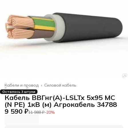
Кабели и провод
›
Силовой кабель
Главная
›
Строительство и ремонт
›
Осталось 3 штуки
Кабель ВВГнг(А)-LSLTx 5х95 МС
(N PE) 1кВ (м) Агрокабель 34788
9 590 ₽
11 988 ₽
−
20
%