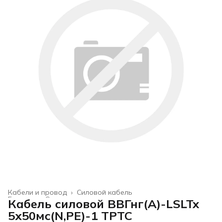
Кабели и провод
›
Силовой кабель
Главная
›
Строительство и ремонт
›
Кабель силовой ВВГнг(А)-LSLTx
5х50мс(N,PE)-1 ТРТС