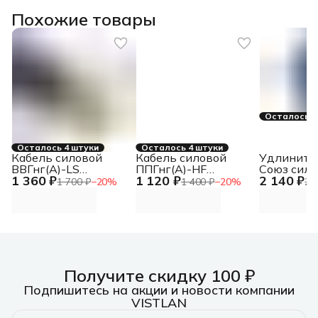
Похожие товары
Осталось 3
Осталось 4 штуки
Осталось 4 штуки
Кабель силовой
Кабель силовой
Удлините
ВВГнг(А)-LS
ППГнг(А)-HF
Союз сило
1 360 ₽
1 120 ₽
2 140 ₽
5Х10ок(N.PE)-0.660
4Х10ок(N) ТРТС
катушке с
1 700 ₽
−
20
%
1 400 ₽
−
20
%
2 
ТРТС
1300 Вт 2
Получите скидку 100 ₽
Подпишитесь на акции и новости компании
VISTLAN