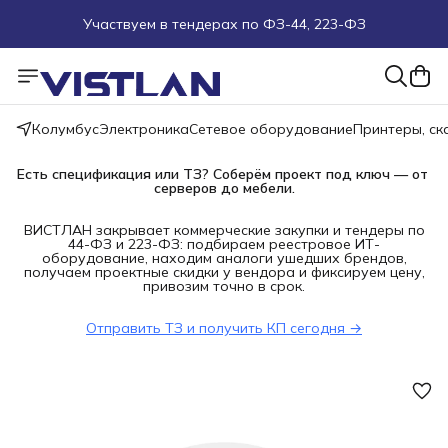
Участвуем в тендерах по ФЗ-44, 223-ФЗ
Поможем подобрать оборудование под ТЗ
Пуско-наладочные работы
Колумбус
Электроника
Сетевое оборудование
Принтеры, с
Пришлите запрос на e-mail или в чат
Есть спецификация или ТЗ? Соберём проект под ключ — от 
серверов до мебели.
Более 100 000 позиций в наличии и под заказ
ВИСТЛАН закрывает коммерческие закупки и тендеры по
44-ФЗ и 223-ФЗ: подбираем реестровое ИТ-
оборудование, находим аналоги ушедших брендов,
получаем проектные скидки у вендора и фиксируем цену,
привозим точно в срок.
Отправить ТЗ и получить КП сегодня →