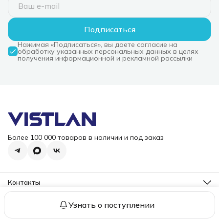
Подписаться
Нажимая «Подписаться», вы даете согласие на
обработку указанных персональных данных в целях
получения информационной и рекламной рассылки
Более 100 000 товаров в наличии и под заказ
Контакты
Режим работы
Пн-Пт, 10-18
Узнать о поступлении
2006 – 2026 ООО "ВИСТЛАН". Все права защищены.
Оплата
До
Эл. почта
i@vist-lan.ru