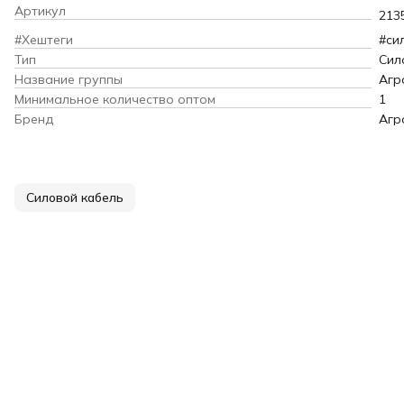
Артикул
213
#Хештеги
#си
Тип
Сил
Название группы
Агр
Минимальное количество оптом
1
Бренд
Агр
Силовой кабель