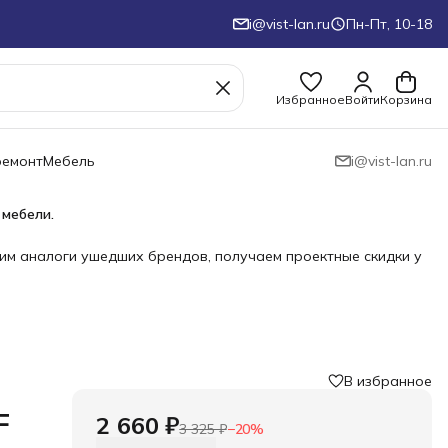
i@vist-lan.ru
Пн-Пт, 10-18
Избранное
Войти
Корзина
ремонт
Мебель
i@vist-lan.ru
 мебели.
им аналоги ушедших брендов, получаем проектные скидки у
В избранное
F
2 660 ₽
3 325 ₽
−
20
%