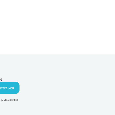
N
саться
 рассылки