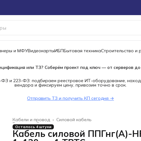
канеры и МФУ
Видеокарты
ИБП
Бытовая техника
Строительство и 
ецификация или ТЗ? Соберём проект под ключ — от серверов до
-ФЗ и 223-ФЗ: подбираем реестровое ИТ-оборудование, наход
вендора и фиксируем цену, привозим точно в срок.
Отправить ТЗ и получить КП сегодня →
Кабели и провод
›
Силовой кабель
Главная
›
Строительство и ремонт
›
Осталось 4 штуки
Кабель силовой ППГнг(А)-H