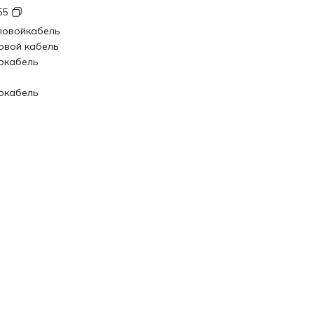
55
ловойкабель
овой кабель
окабель
окабель