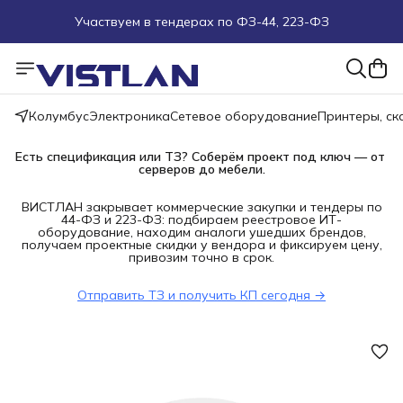
Участвуем в тендерах по ФЗ-44, 223-ФЗ
Поможем подобрать оборудование под ТЗ
Пуско-наладочные работы
Колумбус
Электроника
Сетевое оборудование
Принтеры, с
Пришлите запрос на e-mail или в чат
Есть спецификация или ТЗ? Соберём проект под ключ — от 
серверов до мебели.
Более 100 000 позиций в наличии и под заказ
ВИСТЛАН закрывает коммерческие закупки и тендеры по
44-ФЗ и 223-ФЗ: подбираем реестровое ИТ-
оборудование, находим аналоги ушедших брендов,
получаем проектные скидки у вендора и фиксируем цену,
привозим точно в срок.
Отправить ТЗ и получить КП сегодня →