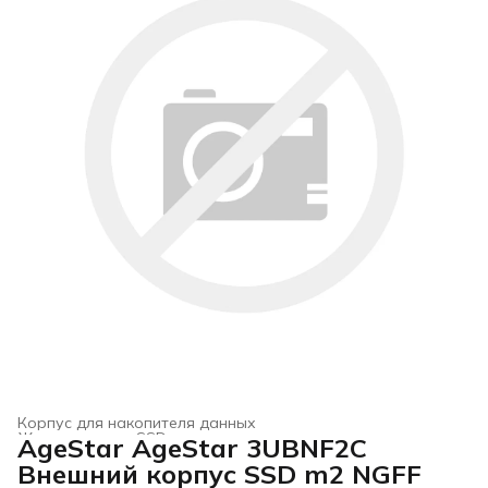
Корпус для накопителя данных
Жесткие диски, SSD и сетевые накопители
›
AgeStar AgeStar 3UBNF2C
Главная
›
Электроника
›
Внешний корпус SSD m2 NGFF