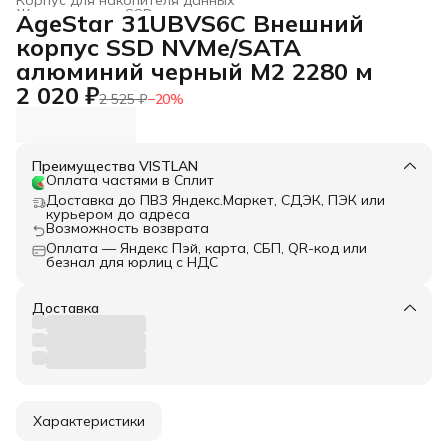
Жесткие диски, SSD и сетевые накопители
›
AgeStar 31UBVS6C Внешний
Главная
›
Электроника
›
корпус SSD NVMe/SATA
алюминий черный M2 2280 м
2 020 ₽
2 525 ₽
−
20
%
Преимущества VISTLAN
Оплата частями в Сплит
Доставка до ПВЗ Яндекс.Маркет, СДЭК, ПЭК или
курьером до адреса
Возможность возврата
Оплата — Яндекс Пэй, карта, СБП, QR-код или
безнал для юрлиц с НДС
Доставка
Характеристики