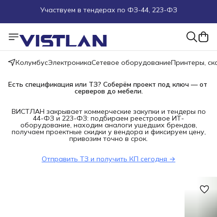
Поможем подобрать оборудование под ТЗ
Пуско-наладочные работы
Колумбус
Электроника
Сетевое оборудование
Принтеры, с
Пришлите запрос на e-mail или в чат
Есть спецификация или ТЗ? Соберём проект под ключ — от 
Более 100 000 позиций в наличии и под заказ
серверов до мебели.
ВИСТЛАН закрывает коммерческие закупки и тендеры по
44-ФЗ и 223-ФЗ: подбираем реестровое ИТ-
оборудование, находим аналоги ушедших брендов,
получаем проектные скидки у вендора и фиксируем цену,
привозим точно в срок.
Отправить ТЗ и получить КП сегодня →