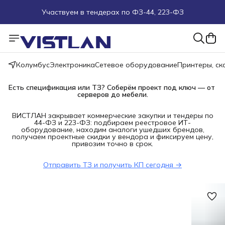
Участвуем в тендерах по ФЗ-44, 223-ФЗ
Поможем подобрать оборудование под ТЗ
Пуско-наладочные работы
Колумбус
Электроника
Сетевое оборудование
Принтеры, с
Пришлите запрос на e-mail или в чат
Есть спецификация или ТЗ? Соберём проект под ключ — от 
серверов до мебели.
Более 100 000 позиций в наличии и под заказ
ВИСТЛАН закрывает коммерческие закупки и тендеры по
44-ФЗ и 223-ФЗ: подбираем реестровое ИТ-
оборудование, находим аналоги ушедших брендов,
получаем проектные скидки у вендора и фиксируем цену,
привозим точно в срок.
Отправить ТЗ и получить КП сегодня →