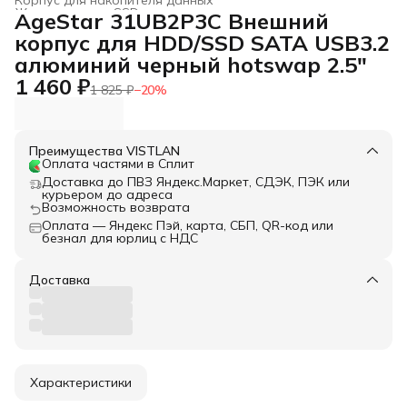
Жесткие диски, SSD и сетевые накопители
›
AgeStar 31UB2P3C Внешний
Главная
›
Электроника
›
корпус для HDD/SSD SATA USB3.2
алюминий черный hotswap 2.5"
1 460 ₽
1 825 ₽
−
20
%
Преимущества VISTLAN
Оплата частями в Сплит
Доставка до ПВЗ Яндекс.Маркет, СДЭК, ПЭК или
курьером до адреса
Возможность возврата
Оплата — Яндекс Пэй, карта, СБП, QR-код или
безнал для юрлиц с НДС
Доставка
Характеристики