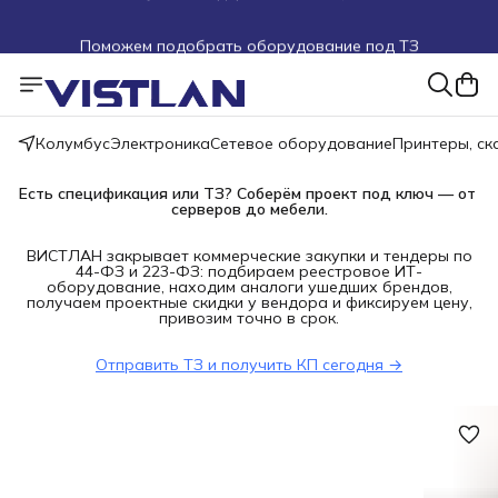
Поможем подобрать оборудование под ТЗ
Пуско-наладочные работы
Пришлите запрос на e-mail или в чат
Колумбус
Электроника
Сетевое оборудование
Принтеры, с
Более 100 000 позиций в наличии и под заказ
Есть спецификация или ТЗ? Соберём проект под ключ — от 
серверов до мебели.
ВИСТЛАН закрывает коммерческие закупки и тендеры по
44-ФЗ и 223-ФЗ: подбираем реестровое ИТ-
оборудование, находим аналоги ушедших брендов,
получаем проектные скидки у вендора и фиксируем цену,
привозим точно в срок.
Отправить ТЗ и получить КП сегодня →