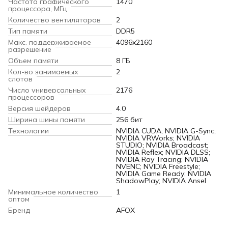
Частота графического
1470
процессора, МГц
Количество вентиляторов
2
Тип памяти
DDR5
Макс. поддерживаемое
4096x2160
разрешение
Объем памяти
8 ГБ
Кол-во занимаемых
2
слотов
Число универсальных
2176
процессоров
Версия шейдеров
4.0
Ширина шины памяти
256 бит
Технологии
NVIDIA CUDA; NVIDIA G-Sync;
NVIDIA VRWorks; NVIDIA
STUDIO; NVIDIA Broadcast;
NVIDIA Reflex; NVIDIA DLSS;
NVIDIA Ray Tracing; NVIDIA
NVENC; NVIDIA Freestyle;
NVIDIA Game Ready; NVIDIA
ShadowPlay; NVIDIA Ansel
Минимальное количество
1
оптом
Бренд
AFOX