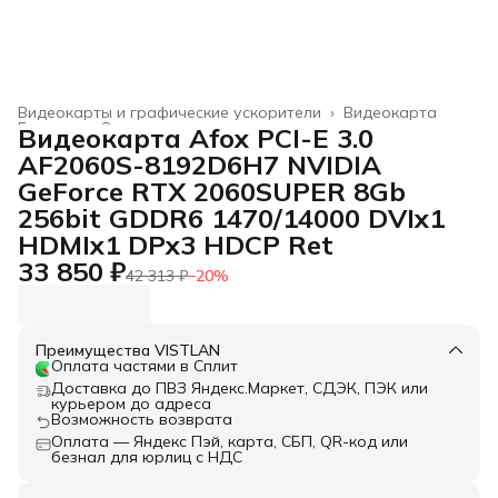
Видеокарты и графические ускорители
›
Видеокарта
Главная
›
Электроника
›
Видеокарта Afox PCI-E 3.0
AF2060S-8192D6H7 NVIDIA
GeForce RTX 2060SUPER 8Gb
256bit GDDR6 1470/14000 DVIx1
HDMIx1 DPx3 HDCP Ret
33 850 ₽
42 313 ₽
−
20
%
Преимущества VISTLAN
Оплата частями в Сплит
Доставка до ПВЗ Яндекс.Маркет, СДЭК, ПЭК или
курьером до адреса
Возможность возврата
Оплата — Яндекс Пэй, карта, СБП, QR-код или
безнал для юрлиц с НДС