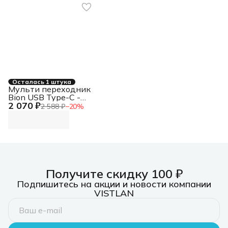
Осталась 1 штука
Мульти переходник
Bion USB Type-C -
2 070 ₽
2*USB Type-
2 588 ₽
−
20
%
C/2*USB-A
3.0/HDMI/SD/TF/RJ-
45 100мб/с, 100W,
длина кабеля 20см
BXP-A-USBC-MULTI-
01
Получите скидку 100 ₽
Подпишитесь на акции и новости компании
VISTLAN