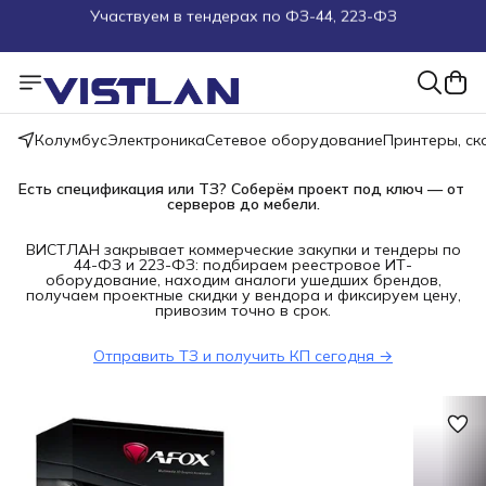
Поможем подобрать оборудование под ТЗ
Пуско-наладочные работы
Пришлите запрос на e-mail или в чат
Колумбус
Электроника
Сетевое оборудование
Принтеры, с
Есть спецификация или ТЗ? Соберём проект под ключ — от 
Более 100 000 позиций в наличии и под заказ
серверов до мебели.
ВИСТЛАН закрывает коммерческие закупки и тендеры по
44-ФЗ и 223-ФЗ: подбираем реестровое ИТ-
оборудование, находим аналоги ушедших брендов,
получаем проектные скидки у вендора и фиксируем цену,
привозим точно в срок.
Отправить ТЗ и получить КП сегодня →