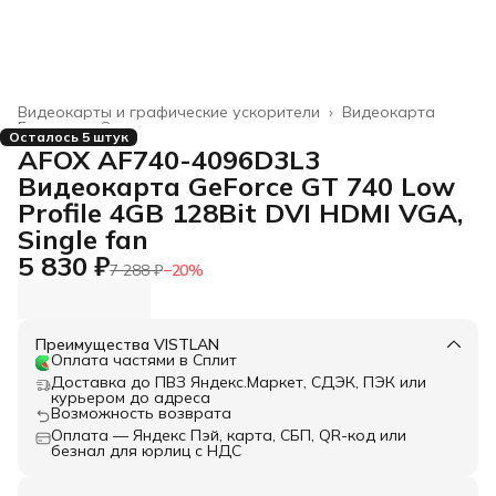
Видеокарты и графические ускорители
›
Видеокарта
Главная
›
Электроника
›
Осталось 5 штук
AFOX AF740-4096D3L3
Видеокарта GeForce GT 740 Low
Profile 4GB 128Bit DVI HDMI VGA,
Single fan
5 830 ₽
7 288 ₽
−
20
%
Преимущества VISTLAN
Оплата частями в Сплит
Доставка до ПВЗ Яндекс.Маркет, СДЭК, ПЭК или
курьером до адреса
Возможность возврата
Оплата — Яндекс Пэй, карта, СБП, QR-код или
безнал для юрлиц с НДС