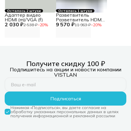
Осталось 2 штуки
Осталась 1 штука
Адаптер видео
Разветвитель
HDMI (m)/VGA (f)
Разветвитель HDMI
2 030 ₽
9 570 ₽
4K 2-портовый
2 538 ₽
−
20
%
11 963 ₽
−
20
%
Разветвитель HDMI
4K 2-портовый
Получите скидку 100 ₽
Подпишитесь на акции и новости компании
VISTLAN
Подписаться
Нажимая «Подписаться», вы даете согласие на
обработку указанных персональных данных в целях
получения информационной и рекламной рассылки