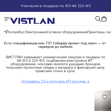
Участвуем в тендерах по ФЗ-44, 223-ФЗ
Поможем подобрать оборудование под ТЗ
Пуско-наладочные работы
Колумбус
Электроника
Сетевое оборудование
Принтеры, с
Пришлите запрос на e-mail или в чат
Есть спецификация или ТЗ? Соберём проект под ключ — от 
серверов до мебели.
Более 100 000 позиций в наличии и под заказ
ВИСТЛАН закрывает коммерческие закупки и тендеры по
44-ФЗ и 223-ФЗ: подбираем реестровое ИТ-
оборудование, находим аналоги ушедших брендов,
получаем проектные скидки у вендора и фиксируем цену,
привозим точно в срок.
Отправить ТЗ и получить КП сегодня →