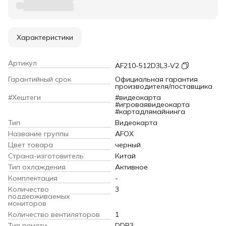
Характеристики
Артикул
AF210-512D3L3-V2
Гарантийный срок
Официальная гарантия
производителя/поставщика
#Хештеги
#видеокарта
#игроваявидеокарта
#картадлямайнинга
Тип
Видеокарта
Название группы
AFOX
Цвет товара
черный
Страна-изготовитель
Китай
Тип охлаждения
Активное
Комплектация
-
Количество
3
поддерживаемых
мониторов
Количество вентиляторов
1
Тип памяти
DDR3