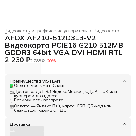
Видеокарты и графические ускорители
›
Видеокарта
Главная
›
Электроника
›
AFOX AF210-512D3L3-V2
Видеокарта PCIE16 G210 512MB
GDDR3 64bit VGA DVI HDMI RTL
2 230 ₽
2 788 ₽
−
20
%
Преимущества VISTLAN
Оплата частями в Сплит
Доставка до ПВЗ Яндекс.Маркет, СДЭК, ПЭК или
курьером до адреса
Возможность возврата
Оплата — Яндекс Пэй, карта, СБП, QR-код или
безнал для юрлиц с НДС
Доставка