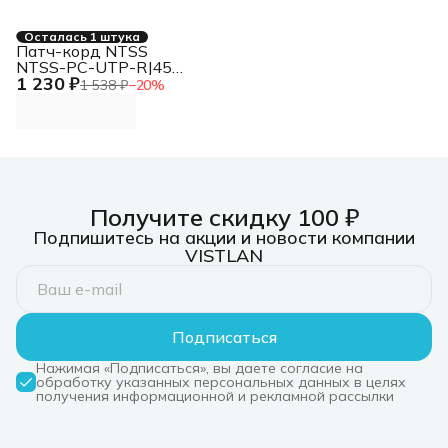
Осталась 1 штука
Патч-корд NTSS
NTSS-PC-UTP-RJ45-
1 230 ₽
5e-10.0-LSZH-GN
1 538 ₽
−
20
%
NTSS-PC-UTP-RJ45-
5E-10.0-LSZH U/UTP
RJ-45 вил. кат.5E
10м зеленый LSZH
Получите скидку 100 ₽
Подпишитесь на акции и новости компании
VISTLAN
Подписаться
Нажимая «Подписаться», вы даете согласие на
обработку указанных персональных данных в целях
получения информационной и рекламной рассылки