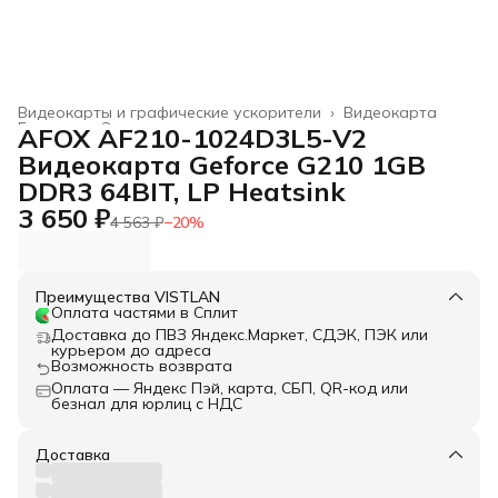
Видеокарты и графические ускорители
›
Видеокарта
Главная
›
Электроника
›
AFOX AF210-1024D3L5-V2
Видеокарта Geforce G210 1GB
DDR3 64BIT, LP Heatsink
3 650 ₽
4 563 ₽
−
20
%
Преимущества VISTLAN
Оплата частями в Сплит
Доставка до ПВЗ Яндекс.Маркет, СДЭК, ПЭК или
курьером до адреса
Возможность возврата
Оплата — Яндекс Пэй, карта, СБП, QR-код или
безнал для юрлиц с НДС
Доставка