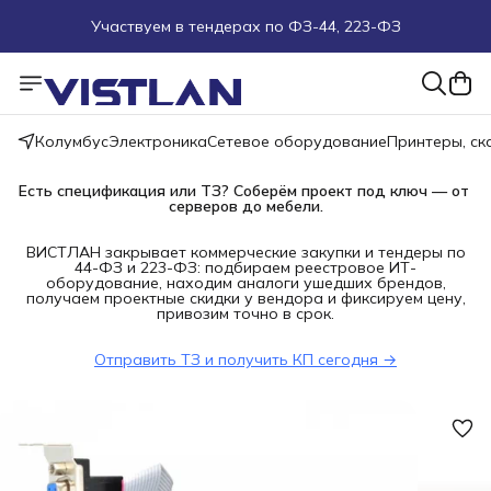
Участвуем в тендерах по ФЗ-44, 223-ФЗ
Поможем подобрать оборудование под ТЗ
Пуско-наладочные работы
Колумбус
Электроника
Сетевое оборудование
Принтеры, с
Пришлите запрос на e-mail или в чат
Есть спецификация или ТЗ? Соберём проект под ключ — от 
серверов до мебели.
Более 100 000 позиций в наличии и под заказ
ВИСТЛАН закрывает коммерческие закупки и тендеры по
44-ФЗ и 223-ФЗ: подбираем реестровое ИТ-
оборудование, находим аналоги ушедших брендов,
получаем проектные скидки у вендора и фиксируем цену,
привозим точно в срок.
Отправить ТЗ и получить КП сегодня →