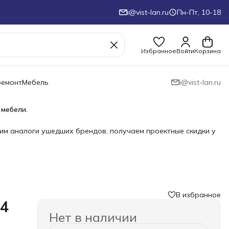
i@vist-lan.ru
Пн-Пт, 10-18
Избранное
Войти
Корзина
ремонт
Мебель
i@vist-lan.ru
 мебели.
им аналоги ушедших брендов, получаем проектные скидки у
В избранное
4
Нет в наличии