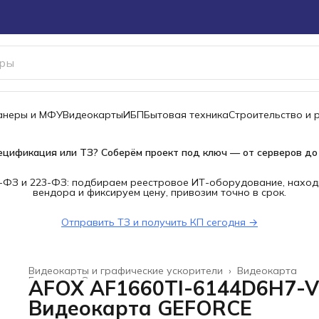
канеры и МФУ
Видеокарты
ИБП
Бытовая техника
Строительство и 
ецификация или ТЗ? Соберём проект под ключ — от серверов до
-ФЗ и 223-ФЗ: подбираем реестровое ИТ-оборудование, наход
вендора и фиксируем цену, привозим точно в срок.
Отправить ТЗ и получить КП сегодня →
Видеокарты и графические ускорители
›
Видеокарта
Главная
›
Электроника
›
AFOX AF1660TI-6144D6H7-V
Видеокарта GEFORCE