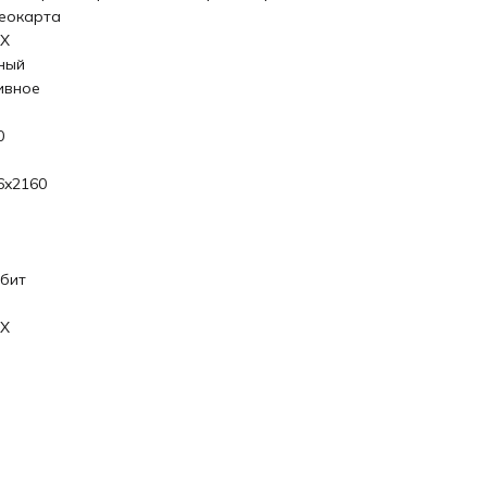
еокарта
X
ный
ивное
0
6x2160
 бит
X