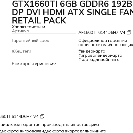
GTX1660TI 6GB GDDR6 192B
DP DVI HDMI ATX SINGLE FA
RETAIL PACK
Характеристики
Артикул
AF1660TI-6144D6H7-V4
Гарантийный срок
Официальная гарантия
производителя/поставщи
#Хештеги
#видеокарта
#игроваявидеокарта
#картадлямайнинга
Все характеристики
660TI-6144D6H7-V4
циальная гарантия производителя/поставщика
деокарта #игроваявидеокарта #картадлямайнинга