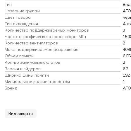
Тип
Вид
Название группы
AFO
Цвет товара
чер
Тип охлаждения
Акт
Количество поддерживаемых мониторов
3
Частота графического процессора, МГц
150
Количество вентиляторов
2
Макс. поддерживаемое разрешение
409
Объем памяти
6 ГБ
Кол-во занимаемых слотов
2
Версия шейдеров
6.2
Ширина шины памяти
192
Минимальное количество оптом
1
Бренд
AFO
Видеокарта