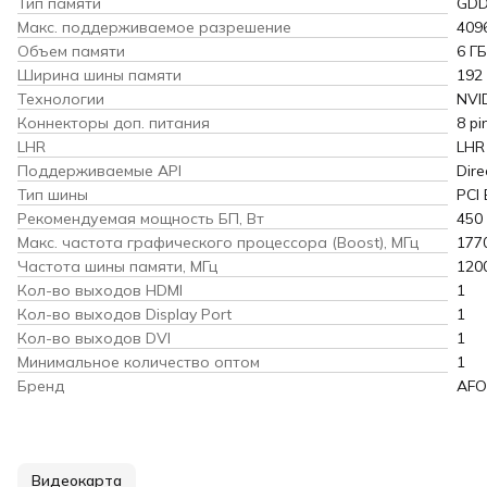
Тип памяти
GD
Макс. поддерживаемое разрешение
409
Объем памяти
6 ГБ
Ширина шины памяти
192
Технологии
NVI
Коннекторы доп. питания
8 pi
LHR
LHR
Поддерживаемые API
Dire
Тип шины
PCI 
Рекомендуемая мощность БП, Вт
450
Макс. частота графического процессора (Boost), МГц
177
Частота шины памяти, МГц
120
Кол-во выходов HDMI
1
Кол-во выходов Display Port
1
Кол-во выходов DVI
1
Минимальное количество оптом
1
Бренд
AFO
Видеокарта