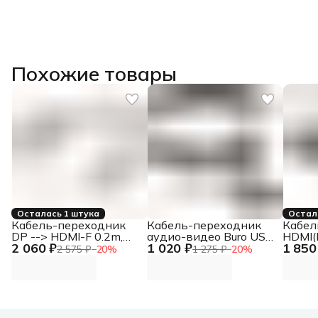
Похожие товары
Осталась 1 штука
Остал
Кабель-переходник
Кабель-переходник
Кабел
DP --> HDMI-F 0.2m,
аудио-видео Buro USB
HDMI(
2 060 ₽
1 020 ₽
1 850
серый металлик,
Type-C (m)/HDMI (m)
DP(M)
2 575 ₽
−
20
%
1 275 ₽
−
20
%
оплетка, 4K@60Hz,
1.5м. черный (BU-
VCOM
Telecom (TA560)
TYPEC-HDMI-1.5M)