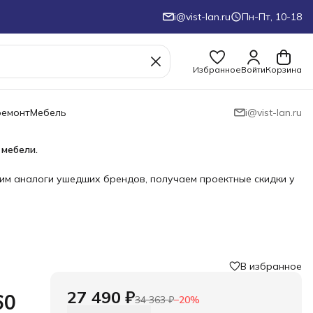
i@vist-lan.ru
Пн-Пт, 10-18
Избранное
Войти
Корзина
ремонт
Мебель
i@vist-lan.ru
 мебели.
им аналоги ушедших брендов, получаем проектные скидки у
В избранное
27 490 ₽
60
34 363 ₽
−
20
%