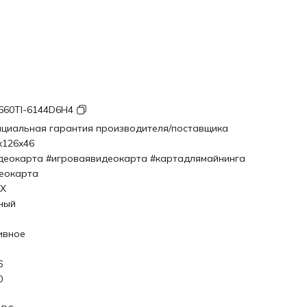
660TI-6144D6H4
циальная гарантия производителя/поставщика
x126x46
деокарта #игроваявидеокарта #картадлямайнинга
еокарта
X
ный
ивное
6
0