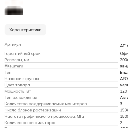
Характеристики
Артикул
AF1
Гарантийный срок
Офи
Размеры, мм
200
#Хештеги
#ви
Тип
Вид
Название группы
AFO
Цвет товара
чер
Мощность, Вт
120
Тип охлаждения
Акт
Количество поддерживаемых мониторов
3
Число блоков растеризации
153
Частота графического процессора, МГц
150
Количество вентиляторов
2