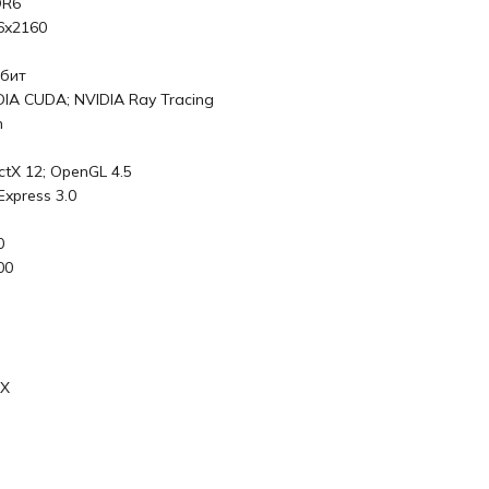
DR6
6x2160
 бит
DIA CUDA; NVIDIA Ray Tracing
n
ctX 12; OpenGL 4.5
Express 3.0
0
00
X