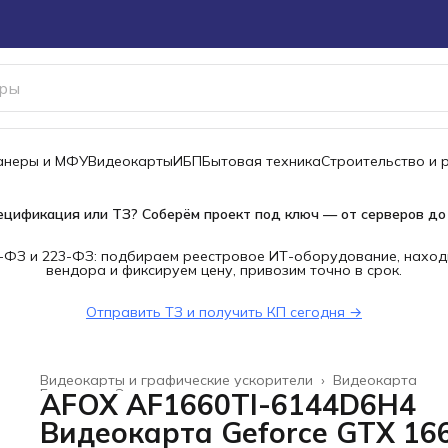
канеры и МФУ
Видеокарты
ИБП
Бытовая техника
Строительство и 
ецификация или ТЗ? Соберём проект под ключ — от серверов до
-ФЗ и 223-ФЗ: подбираем реестровое ИТ-оборудование, наход
вендора и фиксируем цену, привозим точно в срок.
Отправить ТЗ и получить КП сегодня →
Видеокарты и графические ускорители
›
Видеокарта
Главная
›
Электроника
›
AFOX AF1660TI-6144D6H4
Видеокарта Geforce GTX 16