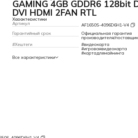
GAMING 4GB GDDR6 128bit 
DVI HDMI 2FAN RTL
Характеристики
Артикул
AF1650S-4096D6H1-V4
Гарантийный срок
Официальная гарантия
производителя/поставщи
#Хештеги
#видеокарта
#игроваявидеокарта
#картадлямайнинга
Все характеристики
650S-4096D6H1-V4