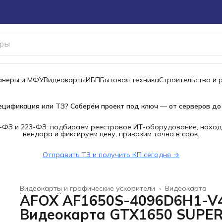
канеры и МФУ
Видеокарты
ИБП
Бытовая техника
Строительство и 
ецификация или ТЗ? Соберём проект под ключ — от серверов до
-ФЗ и 223-ФЗ: подбираем реестровое ИТ-оборудование, наход
вендора и фиксируем цену, привозим точно в срок.
Отправить ТЗ и получить КП сегодня →
Видеокарты и графические ускорители
›
Видеокарта
Главная
›
Электроника
›
AFOX AF1650S-4096D6H1-V
Видеокарта GTX1650 SUPE