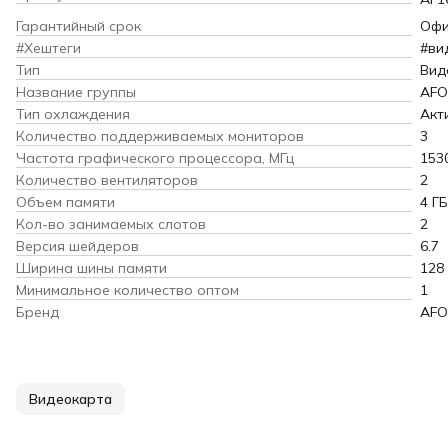
Гарантийный срок
Офи
#Хештеги
#ви
Тип
Вид
Название группы
AFO
Тип охлаждения
Акт
Количество поддерживаемых мониторов
3
Частота графического процессора, МГц
153
Количество вентиляторов
2
Объем памяти
4 ГБ
Кол-во занимаемых слотов
2
Версия шейдеров
6.7
Ширина шины памяти
128
Минимальное количество оптом
1
Бренд
AFO
Видеокарта