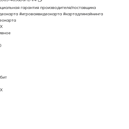
циальная гарантия производителя/поставщика
деокарта #игроваявидеокарта #картадлямайнинга
еокарта
X
ивное
0
 бит
X