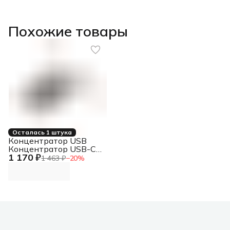
Похожие товары
Осталась 1 штука
Концентратор USB
Концентратор USB-C,
1 170 ₽
2xUSB 3.0, 2xUSB-C
1 463 ₽
−
20
%
Концентратор USB-C,
2xUSB 3.0, 2xUSB-C