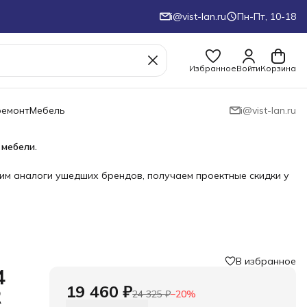
i@vist-lan.ru
Пн-Пт, 10-18
Избранное
Войти
Корзина
ремонт
Мебель
i@vist-lan.ru
 мебели.
им аналоги ушедших брендов, получаем проектные скидки у
В избранное
4
19 460 ₽
R
24 325 ₽
−
20
%