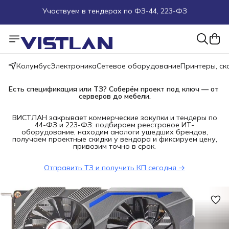
Поможем подобрать оборудование под ТЗ
Пуско-наладочные работы
Колумбус
Электроника
Сетевое оборудование
Принтеры, с
Пришлите запрос на e-mail или в чат
Есть спецификация или ТЗ? Соберём проект под ключ — от 
Более 100 000 позиций в наличии и под заказ
серверов до мебели.
ВИСТЛАН закрывает коммерческие закупки и тендеры по
44-ФЗ и 223-ФЗ: подбираем реестровое ИТ-
оборудование, находим аналоги ушедших брендов,
получаем проектные скидки у вендора и фиксируем цену,
привозим точно в срок.
Отправить ТЗ и получить КП сегодня →