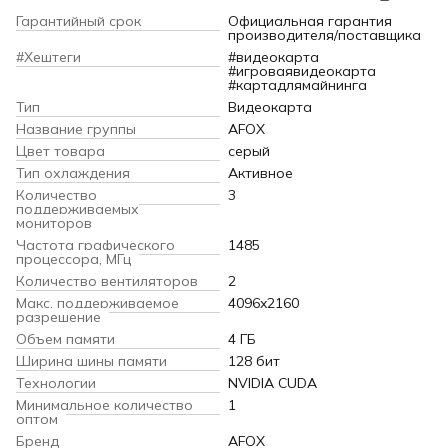
Гарантийный срок
Официальная гарантия
производителя/поставщика
#Хештеги
#видеокарта
#игроваявидеокарта
#картадлямайнинга
Тип
Видеокарта
Название группы
AFOX
Цвет товара
серый
Тип охлаждения
Активное
Количество
3
поддерживаемых
мониторов
Частота графического
1485
процессора, МГц
Количество вентиляторов
2
Макс. поддерживаемое
4096x2160
разрешение
Объем памяти
4 ГБ
Ширина шины памяти
128 бит
Технологии
NVIDIA CUDA
Минимальное количество
1
оптом
Бренд
AFOX