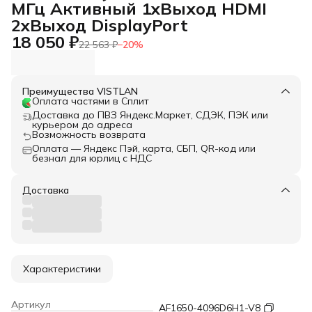
МГц Активный 1xВыход HDMI
2xВыход DisplayPort
18 050 ₽
22 563 ₽
−
20
%
Преимущества VISTLAN
Оплата частями в Сплит
Доставка до ПВЗ Яндекс.Маркет, СДЭК, ПЭК или
курьером до адреса
Возможность возврата
Оплата — Яндекс Пэй, карта, СБП, QR-код или
безнал для юрлиц с НДС
Доставка
Характеристики
Артикул
AF1650-4096D6H1-V8